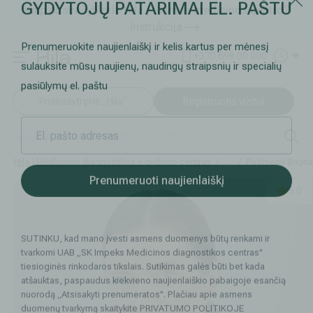
Kaip prisirašyti prie Hila | Šeimos medicinos centro?
GYDYTOJŲ PATARIMAI EL. PAŠTU
Instrukcija
Paslaugos ir kainos
Kaip užsiregistruoti
+370 698 00 000
Prenumeruokite naujienlaiškį ir kelis kartus per mėnesį
AKCIJOS
Kuo pasirūpinti prieš atvykstant
sulauksite mūsų naujienų, naudingų straipsnių ir specialių
Prisirašyti prie „Hila“
Registruotis vizitui
pasiūlymų el. paštu
DOVANŲ KUPONAS
Ką daryti atvykus į Hila
Tyrimai
Apmokėjimas ir paslaugos
Hila | Medicinos diagnostikos ir gydymo centras
Gydytojai
Rušinienė Brigita
Neurologija
Apgyvendinimas ir maitinimas
5.0
Prenumeruoti naujienlaiškį
Šeimos medicina
Nedarbingumo pažymėjimai
SUTINKU, kad mano įvesti asmens duomenys būtų renkami ir
Sveikatos klubo narystė
Pacientams iš užsienio
tvarkomi UAB „SK Impeks Medicinos diagnostikos centras"
tiesioginės rinkodaros tikslais. Sutikimas galės būti bet kada
Reabilitacija ir sporto medicina
Duomenų apsauga
atšauktas, paspaudus kiekvieno naujienlaiškio pabaigoje esančią