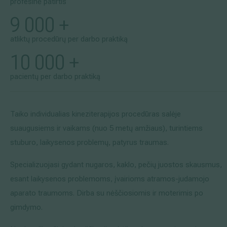
profesinė patirtis
9 000 +
atliktų procedūrų per darbo praktiką
10 000 +
pacientų per darbo praktiką
Taiko individualias kineziterapijos procedūras salėje
suaugusiems ir vaikams (nuo 5 metų amžiaus), turintiems
stuburo, laikysenos problemų, patyrus traumas.
Specializuojasi gydant nugaros, kaklo, pečių juostos skausmus,
esant laikysenos problemoms, įvairioms atramos-judamojo
aparato traumoms. Dirba su nėščiosiomis ir moterimis po
gimdymo.