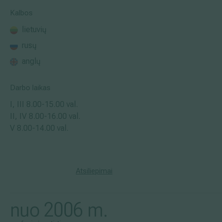
Kalbos
Išsiplėtusių kojų venų gydymas
lietuvių
Mamologija (Krūtų onkochirurgija)
rusų
anglų
Hila paslaugos
Darbo laikas
I, III
8.00-15.00 val.
Hila gydytojai
II, IV
8.00-16.00 val.
Sveikatos patarimai
V
8.00-14.00 val.
Atsiliepimai
nuo 2006 m.