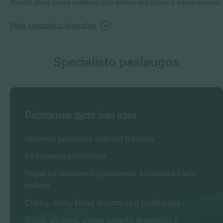
Nuolat gilina žinias kvalifikacijos kėlimo kursuose ir seminaruose.
Pilna specialisto biografija
Specialisto paslaugos
Dažniausiai gydo šias ligas
Atramos judamojo aparato traumas
Laikysenos problemas
Nugaros skausmus (juosmens, krūtininės kaklo
dalies)
Čiurnų, kelių, klubų skausmus ir problemas
Riešo, alkūnės, peties sąnario skausmus ir