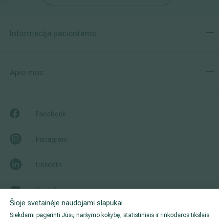
Informacija pacientams
Apie mus
Facebook
Instagram
LinkedIn
Youtube
Šioje svetainėje naudojami slapukai
Siekdami pagerinti Jūsų naršymo kokybę, statistiniais ir rinkodaros tikslais