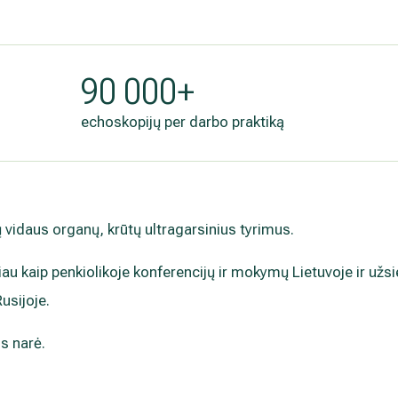
.
90 000+
echoskopijų per darbo praktiką
tų vidaus organų, krūtų ultragarsinius tyrimus.
iau kaip penkiolikoje konferencijų ir mokymų Lietuvoje ir užsi
Rusijoje.
s narė.