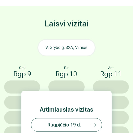
Laisvi vizitai
V. Grybo g. 32A, Vilnius
Sek
Pir
Ant
Rgp 9
Rgp 10
Rgp 11
Artimiausias vizitas
Rugpjūčio 19 d.