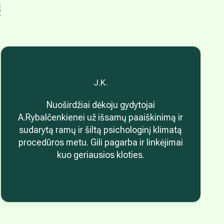
ą
J.K.
Nuoširdžiai dėkoju gydytojai
A.Rybalčenkienei už išsamų paaiškinimą ir
sudarytą ramų ir šiltą psichologinį klimatą
procedūros metu. Gili pagarba ir linkėjimai
kuo geriausios kloties.