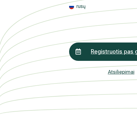
kada atšauktas, paspaudus kiekvieno naujie
rusų
„Atsisakyti prenumeratos". Plačiau apie as
PRIVATUMO POLITIKOJE
Registruotis pas 
Atsiliepimai