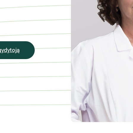
nlaiškio pabaigoje esančią nuorodą
mens duomenų tvarkymą skaitykite
gydytoją