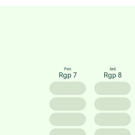
Pen
šeš
Rgp 7
Rgp 8