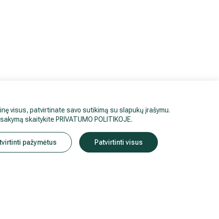
inę visus, patvirtinate savo sutikimą su slapukų įrašymu.
sisakymą skaitykite
PRIVATUMO POLITIKOJE
.
tvirtinti pažymėtus
Patvirtinti visus
Privatumo politika
.
Duomenų apsauga
.