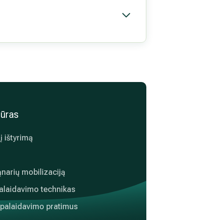
dūras
į ištyrimą
ąnarių mobilizaciją
alaidavimo technikas
atpalaidavimo pratimus