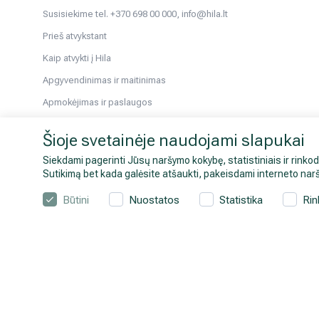
Susisiekime tel. +370 698 00 000, info@hila.lt
Prieš atvykstant
Kaip atvykti į Hila
Apgyvendinimas ir maitinimas
Apmokėjimas ir paslaugos
Pacientams iš užsienio
Šioje svetainėje naudojami slapukai
Atmintinės tyrimams ir kt.
Siekdami pagerinti Jūsų naršymo kokybę, statistiniais ir rinkod
Sveikatos patarimai
Sutikimą bet kada galėsite atšaukti, pakeisdami interneto narš
Galerija
Būtini
Nuostatos
Statistika
Rin
© 2026 Hila. Visos teisės saugomos.