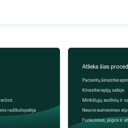
Atlieka šias proce
Pacientų kineziterapin
Kineziterapiją salėje
varžos
Minkštųjų audinių ir s
ens radikulopatija
Neuroraumenines atp
Funkcinius, jėgos ir 