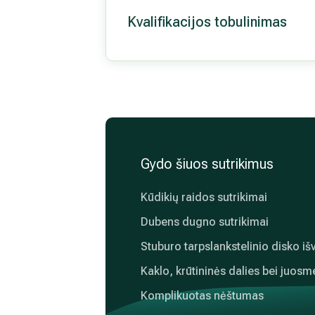
Kvalifikacijos tobulinimas
Gydo šiuos sutrikimus
Kūdikių raidos sutrikimai
Dubens dugno sutrikimai
Stuburo tarpslankstelinio disko iš
Kaklo, krūtininės dalies bei juosm
Komplikuotas nėštumas