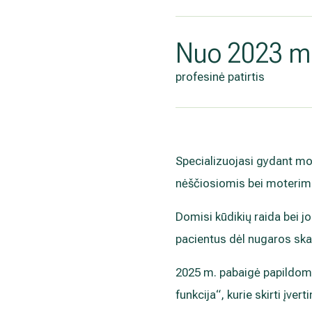
Nuo 2023 m
profesinė patirtis
Specializuojasi gydant mo
nėščiosiomis bei moteri
Domisi kūdikių raida bei j
pacientus dėl nugaros ska
2025 m. pabaigė papildomu
funkcija“, kurie skirti įv