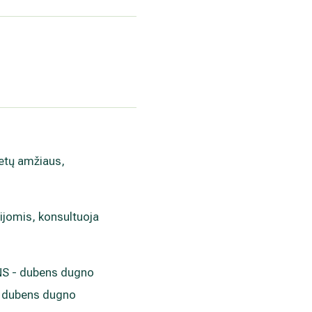
metų amžiaus,
cijomis, konsultuoja
DNS - dubens dugno
ti dubens dugno