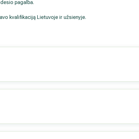
judesio pagalba.
avo kvalifikaciją Lietuvoje ir užsienyje.
ė