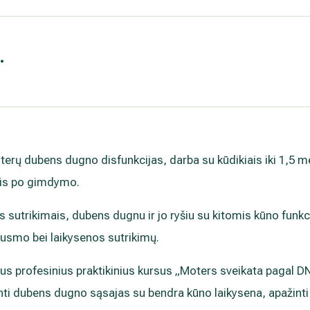
.
terų dubens dugno disfunkcijas, darba su kūdikiais iki 1,5 
mis po gimdymo.
os sutrikimais, dubens dugnu ir jo ryšiu su kitomis kūno funk
usmo bei laikysenos sutrikimų.
s profesinius praktikinius kursus „Moters sveikata pagal 
ertinti dubens dugno sąsajas su bendra kūno laikysena, apažin