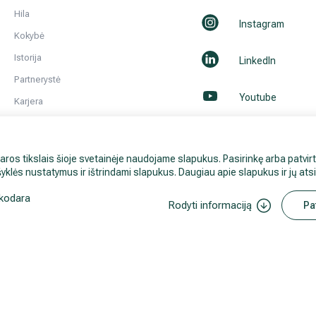
Hila
Instagram
Kokybė
Istorija
LinkedIn
Partnerystė
Youtube
Karjera
Kontaktai ir rekvizitai
Naujienos
aros tikslais šioje svetainėje naudojame slapukus. Pasirinkę arba patvirt
Visi Hila gydytojai
yklės nustatymus ir ištrindami slapukus. Daugiau apie slapukus ir jų at
kodara
Rodyti informaciją
Pa