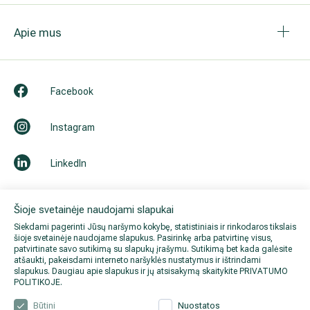
Apie mus
Facebook
Instagram
LinkedIn
Youtube
Šioje svetainėje naudojami slapukai
Siekdami pagerinti Jūsų naršymo kokybę, statistiniais ir rinkodaros tikslais
šioje svetainėje naudojame slapukus. Pasirinkę arba patvirtinę visus,
patvirtinate savo sutikimą su slapukų įrašymu. Sutikimą bet kada galėsite
atšaukti, pakeisdami interneto naršyklės nustatymus ir ištrindami
slapukus. Daugiau apie slapukus ir jų atsisakymą skaitykite
PRIVATUMO
POLITIKOJE
.
Būtini
Nuostatos