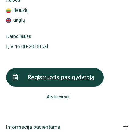
Kalbos
Išsiplėtusių kojų venų gydymas
lietuvių
anglų
Mamologija (Krūtų onkochirurgija)
Darbo laikas
I, V
16.00-20.00 val.
Hila paslaugos
Hila gydytojai
Registruotis pas gydytoją
Sveikatos patarimai
Atsiliepimai
Informacija pacientams