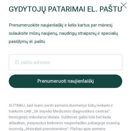
Kaip prisirašyti prie Hila | Šeimos medicinos centro?
GYDYTOJŲ PATARIMAI EL. PAŠTU
Instrukcija
Paslaugos ir kainos
Kaip užsiregistruoti
+370 698 00 000
Prenumeruokite naujienlaiškį ir kelis kartus per mėnesį
AKCIJOS
Kuo pasirūpinti prieš atvykstant
sulauksite mūsų naujienų, naudingų straipsnių ir specialių
Prisirašyti prie „Hila“
Registruotis vizitui
pasiūlymų el. paštu
DOVANŲ KUPONAS
Ką daryti atvykus į Hila
Tyrimai
Apmokėjimas ir paslaugos
Neurologija
Apgyvendinimas ir maitinimas
Hila | Medicinos diagnostikos ir gydymo centras
Paslaugos ir kainos
Proktologija
Išangės sri
Prenumeruoti naujienlaiškį
Šeimos medicina
Nedarbingumo pažymėjimai
SUTINKU, kad mano įvesti asmens duomenys būtų renkami ir
Sveikatos klubo narystė
Pacientams iš užsienio
tvarkomi UAB „SK Impeks Medicinos diagnostikos centras"
tiesioginės rinkodaros tikslais. Sutikimas galės būti bet kada
Reabilitacija ir sporto medicina
Duomenų apsauga
atšauktas, paspaudus kiekvieno naujienlaiškio pabaigoje esančią