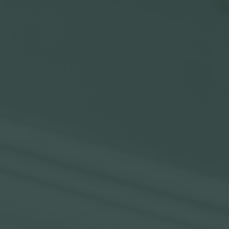
Išsiplėtusių kojų venų gydymas
Mamologija (Krūtų onkochirurgija)
Hila paslaugos
Hila gydytojai
Sveikatos patarimai