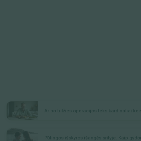
Ar po tulžies operacijos teks kardinaliai ke
Pūlingos išskyros išangės srityje. Kaip gydo