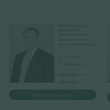
Prof. hab. med.dr.
Samalavičius
Narimantas Evaldas
Abdominalinis (pilvo)
chirurgas, Koloproktologas
LT, RU, EN
Darbo laikas
Apie gydytoją
Atsiliepimai
Registruotis pas gydytoją