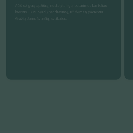
Ačiū už gerą apžiūrą, nustatytą ligą, patarimus kur toliau
kreiptis, už nuoširdų bendravimą, už dėmesį pacientui.
Gražių Jums švenčių, sveikatos.