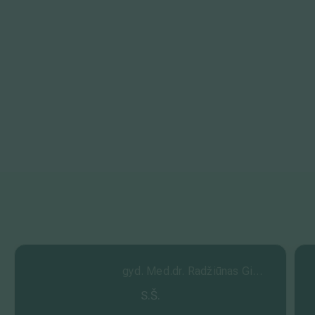
gyd. Med.dr. Radžiūnas Gintautas
S.Š.