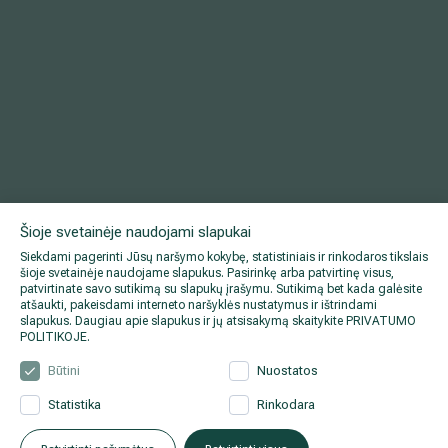
Šioje svetainėje naudojami slapukai
Siekdami pagerinti Jūsų naršymo kokybę, statistiniais ir rinkodaros tikslais
šioje svetainėje naudojame slapukus. Pasirinkę arba patvirtinę visus,
patvirtinate savo sutikimą su slapukų įrašymu. Sutikimą bet kada galėsite
atšaukti, pakeisdami interneto naršyklės nustatymus ir ištrindami
slapukus. Daugiau apie slapukus ir jų atsisakymą skaitykite
PRIVATUMO
POLITIKOJE
.
Būtini
Nuostatos
Statistika
Rinkodara