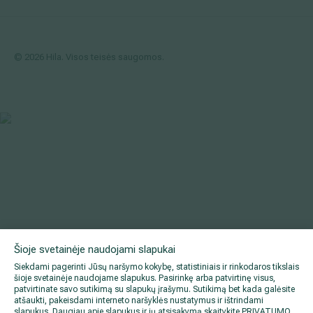
© 2026 Hila. Visos teisės saugomos.
Šioje svetainėje naudojami slapukai
Siekdami pagerinti Jūsų naršymo kokybę, statistiniais ir rinkodaros tikslais
šioje svetainėje naudojame slapukus. Pasirinkę arba patvirtinę visus,
patvirtinate savo sutikimą su slapukų įrašymu. Sutikimą bet kada galėsite
atšaukti, pakeisdami interneto naršyklės nustatymus ir ištrindami
slapukus. Daugiau apie slapukus ir jų atsisakymą skaitykite
PRIVATUMO