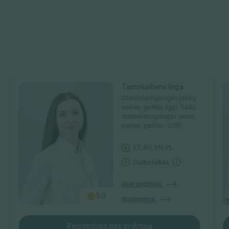
Tamošaitienė Inga
Otorinolaringologas (ausų,
nosies, gerklės ligų), Vaikų
otorinolaringologas (ausų,
nosies, gerklės - LOR)
LT, RU, EN, PL
Darbo laikas
Apie gydytoją
5.0
Atsiliepimai
Registruotis pas gydytoją