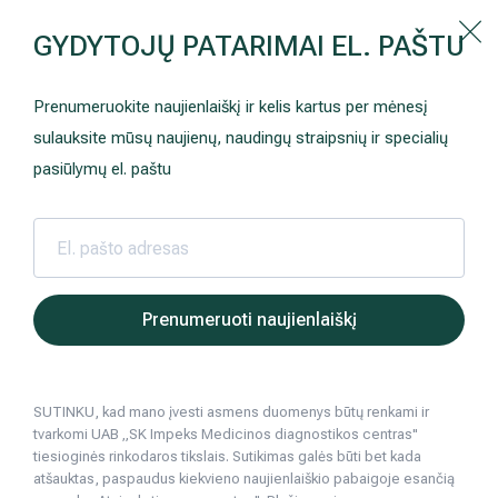
Kaip prisirašyti prie Hila | Šeimos medicinos centro?
GYDYTOJŲ PATARIMAI EL. PAŠTU
Instrukcija
Paslaugos ir kainos
Kaip užsiregistruoti
+370 698 00 000
Prenumeruokite naujienlaiškį ir kelis kartus per mėnesį
AKCIJOS
Kuo pasirūpinti prieš atvykstant
sulauksite mūsų naujienų, naudingų straipsnių ir specialių
Prisirašyti prie „Hila“
Registruotis vizitui
pasiūlymų el. paštu
DOVANŲ KUPONAS
Ką daryti atvykus į Hila
Tyrimai
Apmokėjimas ir paslaugos
Hila | Medicinos diagnostikos ir gydymo centras
Paslaugos ir kainos
Tyrimai
Ausų, nosi
Nosie
Neurologija
Apgyvendinimas ir maitinimas
Prenumeruoti naujienlaiškį
Šeimos medicina
Nedarbingumo pažymėjimai
SUTINKU, kad mano įvesti asmens duomenys būtų renkami ir
Sveikatos klubo narystė
Pacientams iš užsienio
tvarkomi UAB „SK Impeks Medicinos diagnostikos centras"
tiesioginės rinkodaros tikslais. Sutikimas galės būti bet kada
Reabilitacija ir sporto medicina
Duomenų apsauga
atšauktas, paspaudus kiekvieno naujienlaiškio pabaigoje esančią