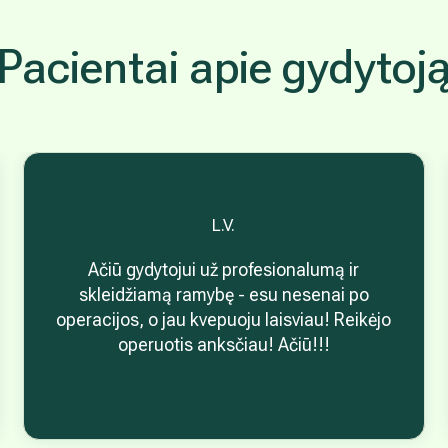
Pacientai apie gydytoj
L.V.
Ačiū gydytojui už profesionalumą ir
skleidžiamą ramybę - esu nesenai po
operacijos, o jau kvepuoju laisviau! Reikėjo
operuotis anksčiau! Ačiū!!!