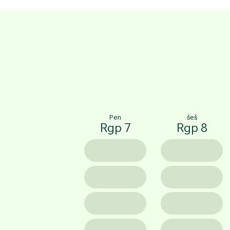
Pen
šeš
Rgp 7
Rgp 8