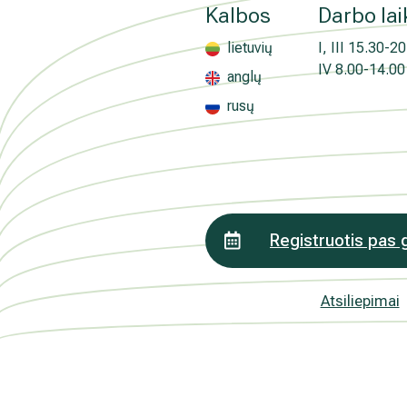
Medicinos diagnostikos centras" tiesioginės 
Kalbos
Darbo lai
kada atšauktas, paspaudus kiekvieno naujie
„Atsisakyti prenumeratos". Plačiau apie as
lietuvių
I, III
15.30-20.
PRIVATUMO POLITIKOJE
IV
8.00-14.00 
anglų
rusų
Registruotis pas 
Atsiliepimai