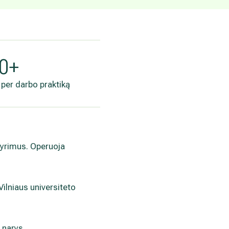
00+
 per darbo praktiką
 tyrimus. Operuoja
Vilniaus universiteto
 narys.