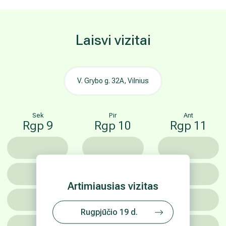
Laisvi vizitai
V. Grybo g. 32A, Vilnius
Sek
Pir
Ant
Rgp 9
Rgp 10
Rgp 11
Artimiausias vizitas
Rugpjūčio 19 d.