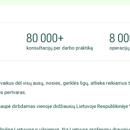
.
80 000+
8 0
konsultacijų per darbo praktiką
operacijų
vaikus dėl visų ausų, nosies, gerklės ligų, atlieka reikiamus
s pertvaras.
ukaupė dirbdamas vienoje didžiausių Lietuvoje Respublikinėje 
obulina Lietuvoje ir užsienyje. Yra Lietuvos profesinių draugijų