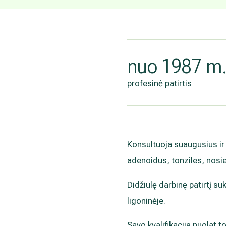
nuo 1987 m
profesinė patirtis
Konsultuoja suaugusius ir 
adenoidus, tonziles, nosie
Didžiulę darbinę patirtį s
ligoninėje.
Savo kvalifikaciją nuolat t