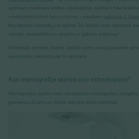
aptinkami minimalūs krūties sutankėjimai, dariniai ir mikrokalci
onkologinės krūties ligos požymis, – paaiškino
radiologė E. Kodz
kitų ištyrimo metodikų yra apšvita. Šio tyrimo metu taikomos m
vaizdas, atspindintis jos struktūrą ir galimus pakitimus.“
Moksliniais tyrimais įrodyta, kad šio tyrimo nauda pacientei geroka
specialistės, nereikėtų dėl to nerimauti.
Kuo mamografija skiriasi nuo echoskopijos?
Mamografijos tyrimo metu naudojamas mamografas, rentgeno spi
gaunamas iš karto po tyrimo arba per kelias valandas.