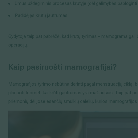
Ūmus uždegiminis procesas krūtyje (dėl galimybės pabloginti
Padidėjęs krūtų jautrumas.
Gydytoja taip pat pabrėžė, kad krūtų tyrimas – mamograma gali bū
operacijų.
Kaip pasiruošti mamografijai?
Mamografijos tyrimo nebūtina derinti pagal menstruacijų ciklą, b
planuoti tuomet, kai krūtų jautrumas yra mažiausias. Taip pat
priemonių dėl jose esančių smulkių dalelių, kurios mamografijos v