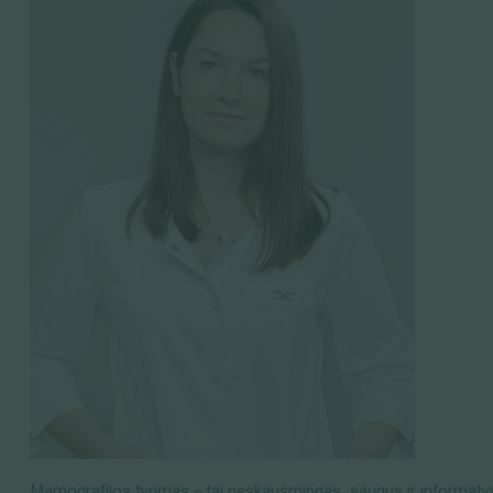
Mamografijos tyrimas
– tai neskausmingas, saugus ir informaty