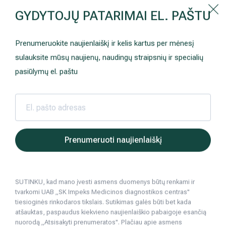
Kaip prisirašyti prie Hila | Šeimos medicinos centro?
GYDYTOJŲ PATARIMAI EL. PAŠTU
Instrukcija
Paslaugos ir kainos
Kaip užsiregistruoti
+370 698 00 000
Prenumeruokite naujienlaiškį ir kelis kartus per mėnesį
AKCIJOS
Kuo pasirūpinti prieš atvykstant
sulauksite mūsų naujienų, naudingų straipsnių ir specialių
Prisirašyti prie „Hila“
Registruotis vizitui
pasiūlymų el. paštu
DOVANŲ KUPONAS
Ką daryti atvykus į Hila
Tyrimai
Apmokėjimas ir paslaugos
Hila | Medicinos diagnostikos ir gydymo centras
Sveikatos patarimai
Ginekologinės li
Mamografija
2024 04 08
Neurologija
Apgyvendinimas ir maitinimas
Prenumeruoti naujienlaiškį
Mamografija: dažniausiai užduodami klaus
Šeimos medicina
Nedarbingumo pažymėjimai
moteris
SUTINKU, kad mano įvesti asmens duomenys būtų renkami ir
Sveikatos klubo narystė
Pacientams iš užsienio
Ginekologinės ligos, moters sveikata
tvarkomi UAB „SK Impeks Medicinos diagnostikos centras"
tiesioginės rinkodaros tikslais. Sutikimas galės būti bet kada
Reabilitacija ir sporto medicina
Duomenų apsauga
atšauktas, paspaudus kiekvieno naujienlaiškio pabaigoje esančią
5
min. skaitymo