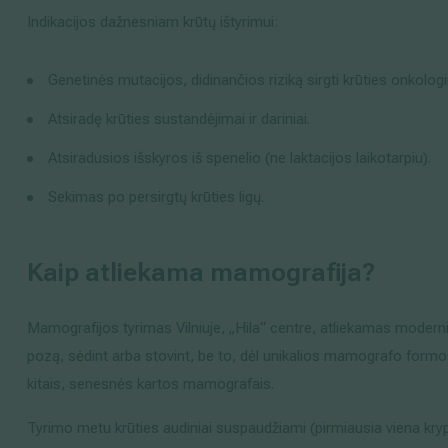
Indikacijos dažnesniam krūtų ištyrimui:
Genetinės mutacijos, didinančios riziką sirgti krūties onkolog
Atsiradę krūties sustandėjimai ir dariniai.
Atsiradusios išskyros iš spenelio (ne laktacijos laikotarpiu).
Sekimas po persirgtų krūties ligų.
Kaip atliekama mamografija?
Mamografijos tyrimas Vilniuje, „Hila“ centre, atliekamas moderni
pozą, sėdint arba stovint, be to, dėl unikalios mamografo formo
kitais, senesnės kartos mamografais.
Tyrimo metu krūties audiniai suspaudžiami (pirmiausia viena krypt