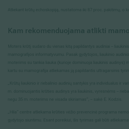
Atliekant krūtų echoskopiją, nustatoma iki 87 proc. pakitimų, o 
Kam rekomenduojama atlikti mamog
Moters krūtį sudaro du vienas kitą papildantys audiniai – liaukinis i
mamografijos informatyvumu. Pasak gydytojos, liaukinio audinio 
moterims su tankia liauka (kurioje dominuoja liaukinis audinys)
kartu su mamografija atliekamas ją papildantis ultragarsinis tyr
„Krūtų liaukinio ir riebalinio audinių santykis yra individualus ir
m. dominuojantis krūties audinys yra liaukinis, vyresnėms – rieba
negu 35 m. moterims ne visada skiriamas
“
, – sakė E. Kodzis.
„Hila“ centre atliekama krūties vėžio prevencinė programa nemo
gydytojo siuntimu. Esant poreikiui, šis tyrimas gali būti atlieka