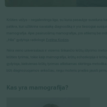
Išsiplėtusių kojų venų gydymas
Mamologija (Krūtų onkochirurgija)
Krūties vėžys – negailestinga liga, su kuria pasaulyje susiduria ka
patikra, kuri užtikrina savalaikę diagnostiką ir yra tiesiogiai sus
mamografija. Apie pasiruošimą mamografijai, jos atlikimą bei in
„Hila
“
gydytoja radiologė
Evelina Kodzis
.
Hila paslaugos
Nėra vieno universalaus ir visiems tinkančio krūtų ištyrimo metod
Hila gydytojai
krūties tyrimai, tokie kaip mamografija, krūtų echoskopija ir k
Sveikatos patarimai
gydytoja, kiekvienas krūtų tyrimas atliekamas skirtinga metodika ir
būti diagnozuojamos anksčiau, negu moteris pradės jausti pirm
Kas yra mamografija?