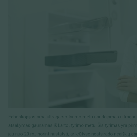
Echoskopijos arba ultragarso tyrimo metu naudojamas ultragarso 
atsakymas gaunamas iš karto, tyrimo metu. Šis tyrimas yra pir
jau nuo 20 m., norint nustatyti, ar krūtyse neatsirado neaiškių dar