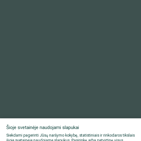
Šioje svetainėje naudojami slapukai
Siekdami pagerinti Jūsų naršymo kokybę, statistiniais ir rinkodaros tikslais
šioje svetainėje naudojame slapukus. Pasirinkę arba patvirtinę visus,