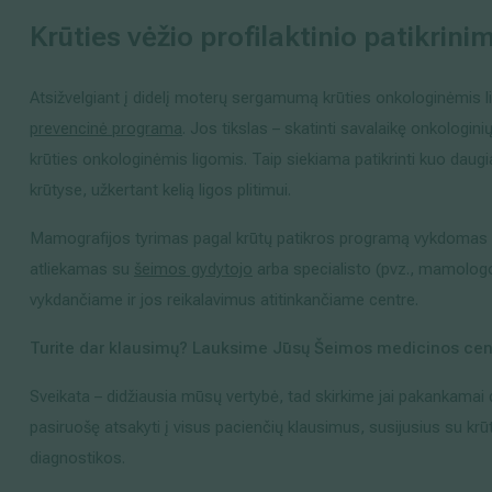
Krūties vėžio profilaktinio patikri
Atsižvelgiant į didelį moterų sergamumą krūties onkologinėmis
prevencinė programa
. Jos tikslas – skatinti savalaikę onkologini
krūties onkologinėmis ligomis. Taip siekiama patikrinti kuo dau
krūtyse, užkertant kelią ligos plitimui.
Mamografijos tyrimas pagal krūtų patikros programą vykdomas m
atliekamas su
šeimos gydytojo
arba specialisto (pvz., mamologo
vykdančiame ir jos reikalavimus atitinkančiame centre.
Turite dar klausimų? Lauksime Jūsų Šeimos medicinos cen
Sveikata – didžiausia mūsų vertybė, tad skirkime jai pakankamai
pasiruošę atsakyti į visus pacienčių klausimus, susijusius su krū
diagnostikos.