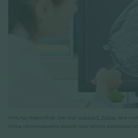
Krūtų ligų diagnostikoje, kaip teigė
gydytoja E. Kodzis
, labai sva
tyrimą, rekomenduojama atsinešti visus turimus ankstesnius rad