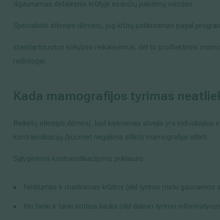
išgaunamas detalesnis krūtyje esančių pakitimų vaizdas.
Specialistė atkreipė dėmesį, jog krūtų patikrinimas pagal progra
standartizuotus kokybės reikalavimus, dėl to profilaktinės mamog
radiologai.
Kada mamografijos tyrimas neatli
Reikėtų atkreipti dėmesį, kad kiekvienas atvejis yra individualus i
kontraindikacijų (kuomet negalima atlikti) mamografijai atlikti.
Sąlyginėms kontraindikacijoms priklauso:
Nėštumas ir maitinimas krūtimi (dėl tyrimo metu gaunamos a
Itin tanki ir tanki krūties liauka (dėl dalinio tyrimo informatyvu