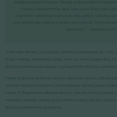
pašalina prakaituodamas. Gausiai prakaituodami netenkame n
svarbių mikroelementų, ypač kalio, kurio didelė dalis pas
organizme reikšmingai sumažėja kalio, apie jo trūkumą signal
ima reikštis taip vadinami širdies „permušimai“. Kartu junta
silpnumas“, – pasakoja gydyto
Ji atkreipia dėmesį, kad skysčių netekimas pavojingas dar ir tuo, jo
kraujo krešulių, susidarymo rizika, kurie yra viena iš pagrindinių inf
skysčių netekimas pavojingas ir vartojantiems skysčius varančius
Pasak gydytojos karštomis vasaros dienomis svarbu užtikrinti pa
vyresnio amžiaus žmonėms, kurie natūraliai silpniau jaučia troškulį
mažai. R. Rogalskienė atkreipia dėmesį, kad per karščius geriau 
mineralinį vandenį, reikėtų vengti kofeino ir daug cukraus turinčių
skysčius varančiomis savybėmis.