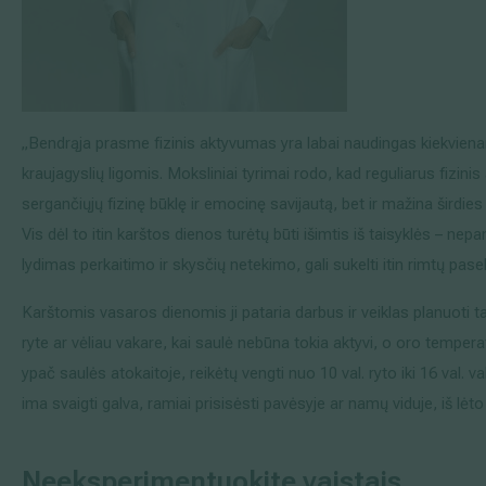
„Bendrąja prasme fizinis aktyvumas yra labai naudingas kiekvienam,
kraujagyslių ligomis. Moksliniai tyrimai rodo, kad reguliarus fizini
sergančiųjų fizinę būklę ir emocinę savijautą, bet ir mažina širdies 
Vis dėl to itin karštos dienos turėtų būti išimtis iš taisyklės – nepa
lydimas perkaitimo ir skysčių netekimo, gali sukelti itin rimtų pas
Karštomis vasaros dienomis ji pataria darbus ir veiklas planuoti tai
ryte ar vėliau vakare, kai saulė nebūna tokia aktyvi, o oro temper
ypač saulės atokaitoje, reikėtų vengti nuo 10 val. ryto iki 16 val.
ima svaigti galva, ramiai prisisėsti pavėsyje ar namų viduje, iš lėto
Neeksperimentuokite vaistais