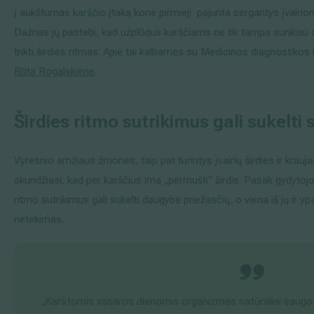
į aukštumas karščio įtaką kone pirmieji pajunta sergantys įvairiomi
Išsiplėtusių kojų venų gydymas
Dažnas jų pastebi, kad užplūdus karščiams ne tik tampa sunkiau at
trikti širdies ritmas. Apie tai kalbamės su Medicinos diagnostiko
Mamologija (Krūtų onkochirurgija)
Rūta Rogalskiene
.
Širdies ritmo sutrikimus gali sukelti
Hila paslaugos
Hila gydytojai
Vyresnio amžiaus žmonės, taip pat turintys įvairių širdies ir krauj
Sveikatos patarimai
skundžiasi, kad per karščius ima „permušti“ širdis. Pasak gydytoj
ritmo sutrikimus gali sukelti daugybė priežasčių, o viena iš jų ir 
netekimas.
„Karštomis vasaros dienomis organizmas natūraliai saugosi