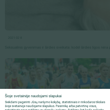
2021 02 8
Seksualinis gyvenimas ir širdies sveikata: kodėl širdies ligos nėra 
Šioje svetainėje naudojami slapukai
Siekdami pagerinti Jūsų naršymo kokybę, statistiniais ir rinkodaros tikslais
šioje svetainėje naudojame slapukus. Pasirinkę arba patvirtinę visus,