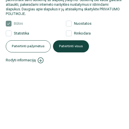
patvirtinate savo sutikimą su slapukų įrašymu. Sutikimą bet kada galėsite
atšaukti, pakeisdami interneto naršyklės nustatymus ir ištrindami
slapukus. Daugiau apie slapukus ir jų atsisakymą skaitykite
PRIVATUMO
POLITIKOJE
.
Būtini
Nuostatos
Statistika
Rinkodara
Patvirtinti pažymėtus
Patvirtinti visus
Rodyti informaciją
2020 08 4
Gydytojas kardiologas: svarbu ne įveikti kilometrai, o gera savijau