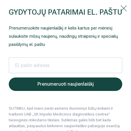
Kaip prisirašyti prie Hila | Šeimos medicinos centro?
GYDYTOJŲ PATARIMAI EL. PAŠTU
Instrukcija
Paslaugos ir kainos
Kaip užsiregistruoti
+370 698 00 000
Prenumeruokite naujienlaiškį ir kelis kartus per mėnesį
AKCIJOS
Kuo pasirūpinti prieš atvykstant
sulauksite mūsų naujienų, naudingų straipsnių ir specialių
Prisirašyti prie „Hila“
Registruotis vizitui
pasiūlymų el. paštu
DOVANŲ KUPONAS
Ką daryti atvykus į Hila
Tyrimai
Apmokėjimas ir paslaugos
Hila | Medicinos diagnostikos ir gydymo centras
Sveikatos patarimai
Kardiologija, šir
Gydytoja ka
2020 06 19
Neurologija
Apgyvendinimas ir maitinimas
Prenumeruoti naujienlaiškį
Gydytoja kardiologė: kaip per karščius a
Šeimos medicina
Nedarbingumo pažymėjimai
Kardiologija, širdies ligos
SUTINKU, kad mano įvesti asmens duomenys būtų renkami ir
Sveikatos klubo narystė
Pacientams iš užsienio
tvarkomi UAB „SK Impeks Medicinos diagnostikos centras"
3
min. skaitymo
tiesioginės rinkodaros tikslais. Sutikimas galės būti bet kada
Reabilitacija ir sporto medicina
Duomenų apsauga
atšauktas, paspaudus kiekvieno naujienlaiškio pabaigoje esančią