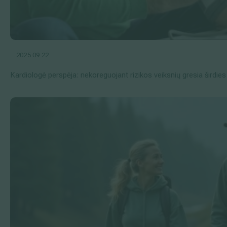
2025 09 22
Kardiologė perspėja: nekoreguojant rizikos veiksnių gresia šird