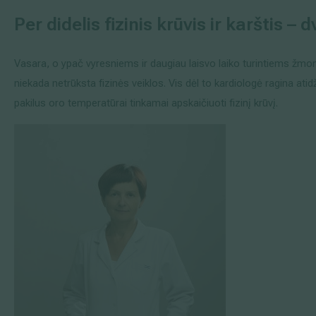
Per didelis fizinis krūvis ir karštis – 
Vasara, o ypač vyresniems ir daugiau laisvo laiko turintiems žmo
niekada netrūksta fizinės veiklos. Vis dėl to kardiologė ragina atid
pakilus oro temperatūrai tinkamai apskaičiuoti fizinį krūvį.