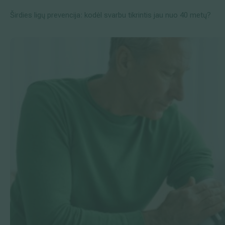
Širdies ligų prevencija: kodėl svarbu tikrintis jau nuo 40 metų?