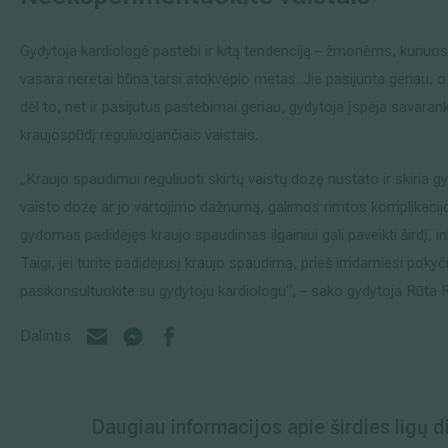
Gydytoja kardiologė pastebi ir kitą tendenciją – žmonėms, kuriuos
vasara neretai būna tarsi atokvėpio metas. Jie pasijunta geriau, o i
dėl to, net ir pasijutus pastebimai geriau, gydytoja įspėja savara
kraujospūdį reguliuojančiais vaistais.
„Kraujo spaudimui reguliuoti skirtų vaistų dozę nustato ir skiria g
vaisto dozę ar jo vartojimo dažnumą, galimos rimtos komplikaci
gydomas padidėjęs kraujo spaudimas ilgainiui gali paveikti širdį, 
Taigi, jei turite padidėjusį kraujo spaudimą, prieš imdamiesi pokyč
pasikonsultuokite su gydytoju kardiologu“, – sako gydytoja Rūta 
Dalintis
Daugiau informacijos apie širdies ligų 