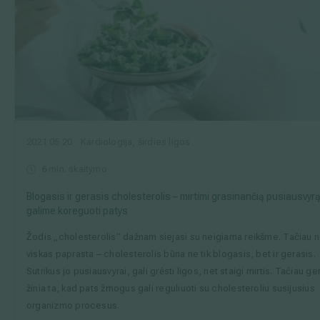
2021 05 20
Kardiologija, širdies ligos
6
min. skaitymo
Blogasis ir gerasis cholesterolis – mirtimi grasinančią pusiausvyr
galime koreguoti patys
Žodis „cholesterolis“ dažnam siejasi su neigiama reikšme. Tačiau 
viskas paprasta – cholesterolis būna ne tik blogasis, bet ir gerasis.
Sutrikus jo pusiausvyrai, gali grėsti ligos, net staigi mirtis. Tačiau ge
žinia ta, kad pats žmogus gali reguliuoti su cholesteroliu susijusius
organizmo procesus.