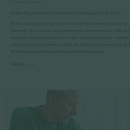
4
min. skaitymo
Išsiplėtusių kojų venų gydymas
Širdies ligų prevencija: kodėl svarbu tikrintis jau nuo 40 metų?
Mamologija (Krūtų onkochirurgija)
Širdies ir kraujagyslių ligos yra viena pagrindinių mirties priežasčių
Lietuvoje. Nors apie jų pavojų kalbama ne vienerius metus, didžioji d
atvejų vis dar diagnozuojama per vėlai. Viena iš priežasčių – simpt
nebuvimas ar jų ignoravimas. Dėl to itin svarbi tampa prevencija, yp
Hila paslaugos
40 metų, kai organizme pradeda vykti įvairūs pokyčiai.
Hila gydytojai
Plačiau
Sveikatos patarimai