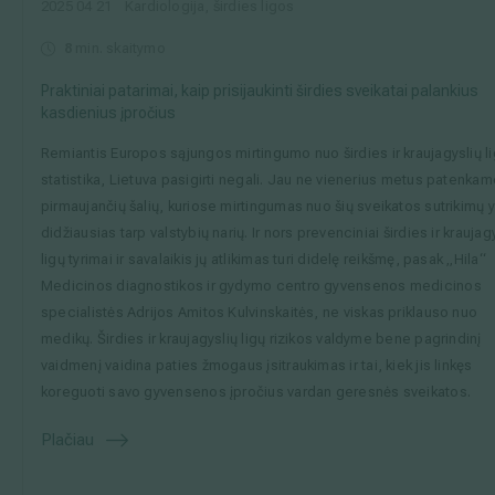
2025 04 21
Kardiologija, širdies ligos
8
min. skaitymo
Praktiniai patarimai, kaip prisijaukinti širdies sveikatai palankius
kasdienius įpročius
Remiantis Europos sąjungos mirtingumo nuo širdies ir kraujagyslių l
statistika, Lietuva pasigirti negali. Jau ne vienerius metus patenkam
pirmaujančių šalių, kuriose mirtingumas nuo šių sveikatos sutrikimų y
didžiausias tarp valstybių narių. Ir nors prevenciniai širdies ir kraujag
ligų tyrimai ir savalaikis jų atlikimas turi didelę reikšmę, pasak „Hila“
Medicinos diagnostikos ir gydymo centro gyvensenos medicinos
specialistės Adrijos Amitos Kulvinskaitės, ne viskas priklauso nuo
medikų. Širdies ir kraujagyslių ligų rizikos valdyme bene pagrindinį
vaidmenį vaidina paties žmogaus įsitraukimas ir tai, kiek jis linkęs
koreguoti savo gyvensenos įpročius vardan geresnės sveikatos.
Plačiau