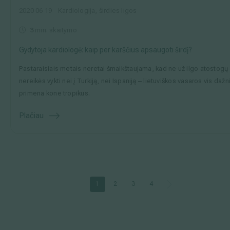
2020 06 19
Kardiologija, širdies ligos
3
min. skaitymo
Gydytoja kardiologė: kaip per karščius apsaugoti širdį?
Pastaraisiais metais neretai šmaikštaujama, kad ne už ilgo atostogų
nereikės vykti nei į Turkiją, nei Ispaniją – lietuviškos vasaros vis dažn
primena kone tropikus.
Plačiau
1
2
3
4