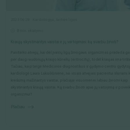
2023 06 28
Kardiologija, širdies ligos
8
min. skaitymo
Kraują skystinantys vaistai ir jų vartojimas: ką svarbu žinoti?
Pasitaiko atvejų, kai dėl įvairių ligų žmogaus organizmas pradeda ga
per daug raudonųjų kraujo kūnelių (eritrocitų), todėl kraujas ima tirštė
Tačiau, kaip teigė Medicinos diagnostikos ir gydymo centro gydyto
kardiologė Laura Lukošiūnienė, ne visais atvejais pacientui skiriami 
krešumą mažinantys vaistai, plačiajai visuomenei labiau žinomi kaip
skystinantys kraują vaistai. Ką svarbu žinoti apie jų vartojimą ir poveik
organizmui?
Plačiau