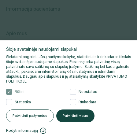
Informacija pacientams
Apie mus
Šioje svetainėje naudojami slapukai
Siekdami pagerinti Jūsų naršymo kokybę, statistiniais ir rinkodaros tikslais
Facebook
šioje svetainėje naudojame slapukus. Pasirinkę arba patvirtinę visus,
patvirtinate savo sutikimą su slapukų įrašymu. Sutikimą bet kada galėsite
atšaukti, pakeisdami interneto naršyklės nustatymus ir ištrindami
Instagram
slapukus. Daugiau apie slapukus ir jų atsisakymą skaitykite
PRIVATUMO
POLITIKOJE
.
LinkedIn
Būtini
Nuostatos
Statistika
Rinkodara
Youtube
Patvirtinti pažymėtus
Patvirtinti visus
Rodyti informaciją