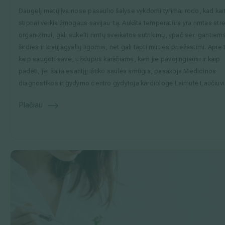
Daugelį metų įvairiose pasaulio šalyse vykdomi tyrimai rodo, kad kai
stipriai veikia žmogaus savijau-tą. Aukšta temperatūra yra rimtas str
organizmui, gali sukelti rimtų sveikatos sutrikimų, ypač ser-gantiem
širdies ir kraujagyslių ligomis, net gali tapti mirties priežastimi. Apie t
kaip saugoti save, užklupus karščiams, kam jie pavojingiausi ir kaip
padėti, jei šalia esantįjį ištiko saulės smūgis, pasakoja Medicinos
diagnostikos ir gydymo centro gydytoja kardiologė Laimutė Laučiuv
Plačiau