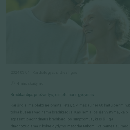
2024 03 04
Kardiologija, širdies ligos
4
min. skaitymo
Bradikardija: priežastys, simptomai ir gydymas
Kai širdis ima plakti neįprastai lėtai, t. y. mažiau nei 60 kartų per minu
tokia būsena vadinama bradikardija. Kas lemia jos išsivystymą, kaip
atpažinti pagrindinius bradikardijos simptomus, kaip ši liga
diagnozuojama ir kokie gydymo metodai taikomi, kalbamės su med