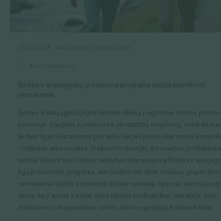
2025 08 04
Kardiologija, širdies ligos
4
min. skaitymo
Širdies ir kraujagyslių prevencinė programa leidžia pasitikrinti
nemokamai
Širdies ir kraujagyslių ligos kasmet išlieka pagrindine mirties priežas
Lietuvoje. Daugelis jų vystosi be akivaizdžių simptomų, todėl dažnai
širdies ligos nustatomos per vėlai, kai jau pasireiškia rimtos komplik
– infarktas arba insultas. Siekiant to išvengti, itin svarbūs profilaktinia
tyrimai. Būtent tam ir skirta valstybės finansuojama Širdies ir kraujagy
ligų prevencinė programa, kuri leidžia tam tikrai amžiaus grupei žmo
nemokamai išsitirti ir įsivertinti širdies sveikatą. Apie tai, kam ši pro
skirta, ką ji apima ir kodėl verta tikrintis profilaktiškai, pasakoja „Hila“
medicinos ir diagnostikos centro šeimos gydytoja Kristina Kiliūtė.