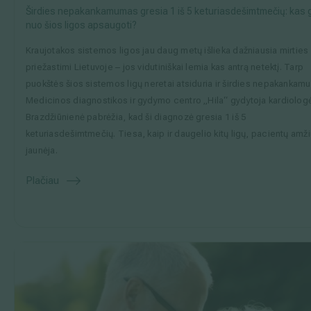
Širdies nepakankamumas gresia 1 iš 5 keturiasdešimtmečių: kas g
nuo šios ligos apsaugoti?
Kraujotakos sistemos ligos jau daug metų išlieka dažniausia mirties
priežastimi Lietuvoje – jos vidutiniškai lemia kas antrą netektį. Tarp
puokštės šios sistemos ligų neretai atsiduria ir širdies nepakankam
Medicinos diagnostikos ir gydymo centro „Hila“ gydytoja kardiolog
Brazdžiūnienė pabrėžia, kad ši diagnozė gresia 1 iš 5
keturiasdešimtmečių. Tiesa, kaip ir daugelio kitų ligų, pacientų amži
jaunėja.
Plačiau