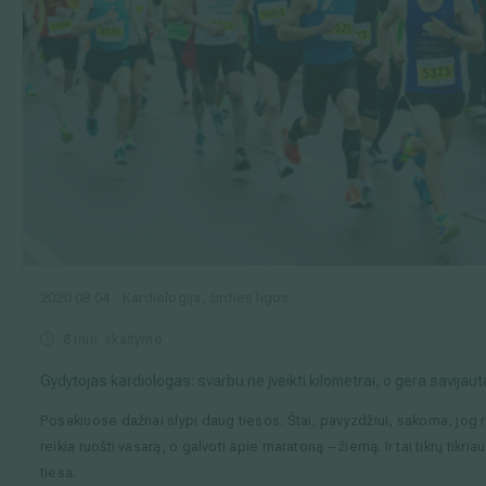
2020 08 04
Kardiologija, širdies ligos
8
min. skaitymo
Gydytojas kardiologas: svarbu ne įveikti kilometrai, o gera savijaut
Posakiuose dažnai slypi daug tiesos. Štai, pavyzdžiui, sakoma, jog
reikia ruošti vasarą, o galvoti apie maratoną – žiemą. Ir tai tikrų tikria
tiesa.