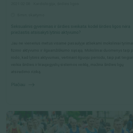
2021 02 08
Kardiologija, širdies ligos
5
min. skaitymo
Seksualinis gyvenimas ir širdies sveikata: kodėl širdies ligos nėra
priežastis atsisakyti lytinio aktyvumo?
Jau ne vienerius metus visame pasaulyje atliekami moksliniai tyrima
fizinio aktyvumo ir ilgaamžiškumo sąsają. Moksliniai duomenys taip 
rodo, kad lytinis aktyvumas, vertinant ilguoju periodu, taip pat teigi
veikia širdies ir kraujagyslių sistemos veiklą, mažina širdies ligų
atsiradimo riziką.
Plačiau