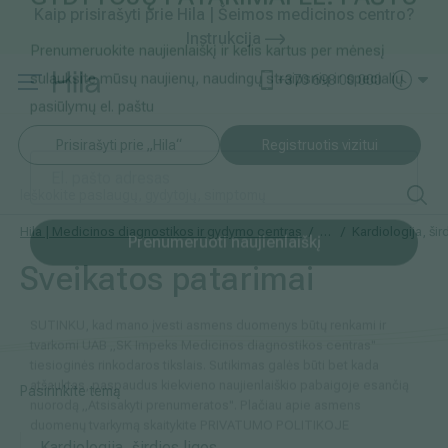
Kaip prisirašyti prie Hila | Šeimos medicinos centro?
GYDYTOJŲ PATARIMAI EL. PAŠTU
Instrukcija
Paslaugos ir kainos
Kaip užsiregistruoti
+370 698 00 000
Prenumeruokite naujienlaiškį ir kelis kartus per mėnesį
AKCIJOS
Kuo pasirūpinti prieš atvykstant
sulauksite mūsų naujienų, naudingų straipsnių ir specialių
Prisirašyti prie „Hila“
Registruotis vizitui
pasiūlymų el. paštu
DOVANŲ KUPONAS
Ką daryti atvykus į Hila
Tyrimai
Apmokėjimas ir paslaugos
Hila | Medicinos diagnostikos ir gydymo centras
Sveikatos patarimai
Kardiologija, šir
Sveikatos patarimai
Neurologija
Apgyvendinimas ir maitinimas
Prenumeruoti naujienlaiškį
Šeimos medicina
Nedarbingumo pažymėjimai
SUTINKU, kad mano įvesti asmens duomenys būtų renkami ir
Sveikatos klubo narystė
Pacientams iš užsienio
Pasirinkite temą
tvarkomi UAB „SK Impeks Medicinos diagnostikos centras"
tiesioginės rinkodaros tikslais. Sutikimas galės būti bet kada
Reabilitacija ir sporto medicina
Duomenų apsauga
atšauktas, paspaudus kiekvieno naujienlaiškio pabaigoje esančią
Kardiologija, širdies ligos