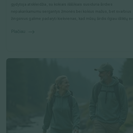
gydytoja atskleidžia, su kokiais iššūkiais susiduria širdies
nepakankamumu sergantys žmonės bei kokius mažus, bet svarbius
žingsnius galime padaryti kiekvienas, kad mūsų širdis ilgiau išliktų sv
Plačiau