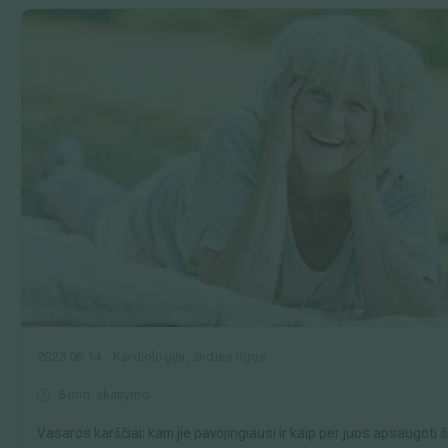
2023 06 14
Kardiologija, širdies ligos
5
min. skaitymo
Vasaros karščiai: kam jie pavojingiausi ir kaip per juos apsaugoti š