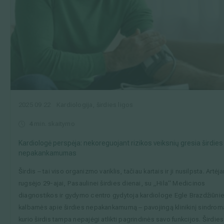
2025 09 22
Kardiologija, širdies ligos
4
min. skaitymo
Kardiologė perspėja: nekoreguojant rizikos veiksnių gresia širdies
nepakankamumas
Širdis – tai viso organizmo variklis, tačiau kartais ir ji nusilpsta. Artėja
rugsėjo 29-ajai, Pasaulinei širdies dienai, su „Hila“ Medicinos
diagnostikos ir gydymo centro gydytoja kardiologe Egle Brazdžiūni
kalbamės apie širdies nepakankamumą – pavojingą klinikinį sindrom
kurio širdis tampa nepajėgi atlikti pagrindinės savo funkcijos. Širdies