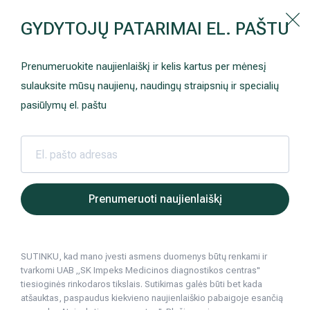
Kaip prisirašyti prie Hila | Šeimos medicinos centro?
GYDYTOJŲ PATARIMAI EL. PAŠTU
Instrukcija
Paslaugos ir kainos
Kaip užsiregistruoti
+370 698 00 000
Prenumeruokite naujienlaiškį ir kelis kartus per mėnesį
AKCIJOS
Kuo pasirūpinti prieš atvykstant
sulauksite mūsų naujienų, naudingų straipsnių ir specialių
Prisirašyti prie „Hila“
Registruotis vizitui
pasiūlymų el. paštu
DOVANŲ KUPONAS
Ką daryti atvykus į Hila
Tyrimai
Apmokėjimas ir paslaugos
Neurologija
Apgyvendinimas ir maitinimas
Hila | Medicinos diagnostikos ir gydymo centras
Paslaugos ir kainos
Oftalmologija (
Tinklainės
Prenumeruoti naujienlaiškį
Šeimos medicina
Nedarbingumo pažymėjimai
SUTINKU, kad mano įvesti asmens duomenys būtų renkami ir
Sveikatos klubo narystė
Pacientams iš užsienio
tvarkomi UAB „SK Impeks Medicinos diagnostikos centras"
tiesioginės rinkodaros tikslais. Sutikimas galės būti bet kada
Reabilitacija ir sporto medicina
Duomenų apsauga
atšauktas, paspaudus kiekvieno naujienlaiškio pabaigoje esančią