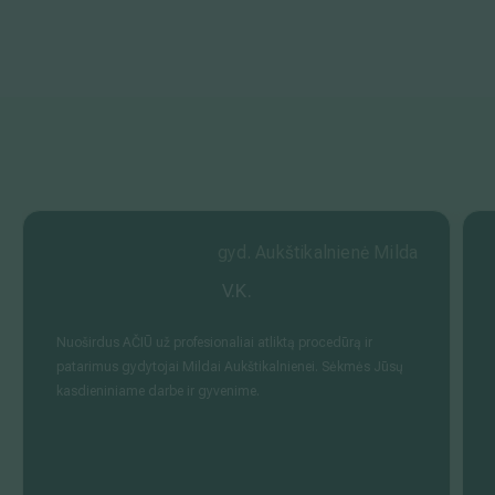
gyd. Aukštikalnienė Milda
V.K.
Nuoširdus AČIŪ už profesionaliai atliktą procedūrą ir
patarimus gydytojai Mildai Aukštikalnienei. Sėkmės Jūsų
kasdieniniame darbe ir gyvenime.