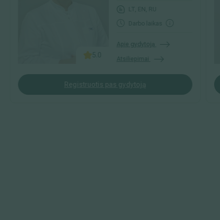
LT, EN, RU
Darbo laikas
Apie gydytoją
5.0
Atsiliepimai
Registruotis pas gydytoją