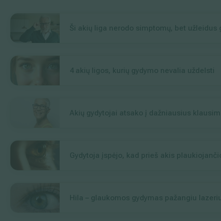
Ši akių liga nerodo simptomų, bet užleidus
4 akių ligos, kurių gydymo nevalia uždelsti
Akių gydytojai atsako į dažniausius klaus
Gydytoja įspėjo, kad prieš akis plaukiojančio
Hila – glaukomos gydymas pažangiu lazeri