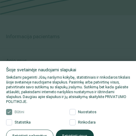
Informacija pacientams
Apie mus
Šioje svetainėje naudojami slapukai
Siekdami pagerinti Jūsų naršymo kokybę, statistiniais ir rinkodaros tikslais
šioje svetainėje naudojame slapukus. Pasirinkę arba patvirtinę visus,
Facebook
patvirtinate savo sutikimą su slapukų įrašymu. Sutikimą bet kada galėsite
atšaukti, pakeisdami interneto naršyklės nustatymus ir ištrindami
slapukus. Daugiau apie slapukus ir jų atsisakymą skaitykite
PRIVATUMO
POLITIKOJE
.
Instagram
Būtini
Nuostatos
LinkedIn
Statistika
Rinkodara
Youtube
Patvirtinti pažymėtus
Patvirtinti visus