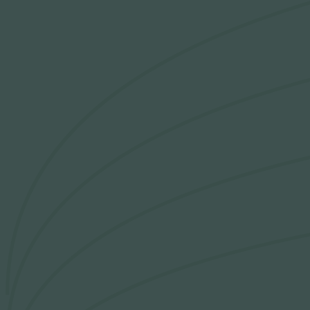
Išsiplėtusių kojų venų gydymas
Mamologija (Krūtų onkochirurgija)
Hila paslaugos
Hila gydytojai
Sveikatos patarimai