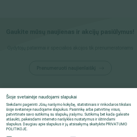
Gaukite mūsų naujienas ir akcijų pasiūlymus!
Gydytojų patarimai ir specialios akcijos tik prenumeratoriams
Prenumeruoti naujienlaiškį
Šioje svetainėje naudojami slapukai
Siekdami pagerinti Jūsų naršymo kokybę, statistiniais ir rinkodaros tikslais
Informacija pacientams
šioje svetainėje naudojame slapukus. Pasirinkę arba patvirtinę visus,
patvirtinate savo sutikimą su slapukų įrašymu. Sutikimą bet kada galėsite
atšaukti, pakeisdami interneto naršyklės nustatymus ir ištrindami
slapukus. Daugiau apie slapukus ir jų atsisakymą skaitykite
PRIVATUMO
POLITIKOJE
.
Apie mus