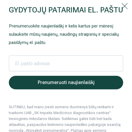
Kaip prisirašyti prie Hila | Šeimos medicinos centro?
GYDYTOJŲ PATARIMAI EL. PAŠTU
Instrukcija
Paslaugos ir kainos
Kaip užsiregistruoti
+370 698 00 000
Prenumeruokite naujienlaiškį ir kelis kartus per mėnesį
AKCIJOS
Kuo pasirūpinti prieš atvykstant
sulauksite mūsų naujienų, naudingų straipsnių ir specialių
Prisirašyti prie „Hila“
Registruotis vizitui
pasiūlymų el. paštu
DOVANŲ KUPONAS
Ką daryti atvykus į Hila
Tyrimai
Apmokėjimas ir paslaugos
Hila | Medicinos diagnostikos ir gydymo centras
Gydytojai
Jakštienė Dovilė
Neurologija
Apgyvendinimas ir maitinimas
Prenumeruoti naujienlaiškį
Šeimos medicina
Nedarbingumo pažymėjimai
SUTINKU, kad mano įvesti asmens duomenys būtų renkami ir
Sveikatos klubo narystė
Pacientams iš užsienio
tvarkomi UAB „SK Impeks Medicinos diagnostikos centras"
tiesioginės rinkodaros tikslais. Sutikimas galės būti bet kada
Reabilitacija ir sporto medicina
Duomenų apsauga
atšauktas, paspaudus kiekvieno naujienlaiškio pabaigoje esančią