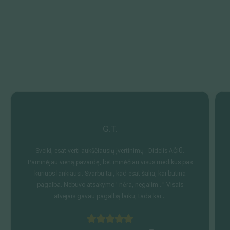
G.T.
Sveiki, esat verti aukščiausių įvertinimų . Didelis AČIŪ.
Paminėjau vieną pavardę, bet minėčiau visus medikus pas
kuriuos lankiausi. Svarbu tai, kad esat šalia, kai būtina
pagalba. Nebuvo atsakymo ' nėra, negalim..." Visais
atvejais gavau pagalbą laiku, tada kai...