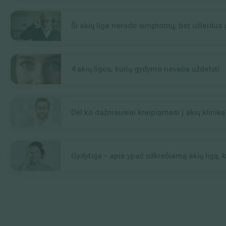
Ši akių liga nerodo simptomų, bet užleidus
4 akių ligos, kurių gydymo nevalia uždelsti
Dėl ko dažniausiai kreipiamasi į akių klini
Gydytoja – apie ypač užkrečiamą akių ligą, k