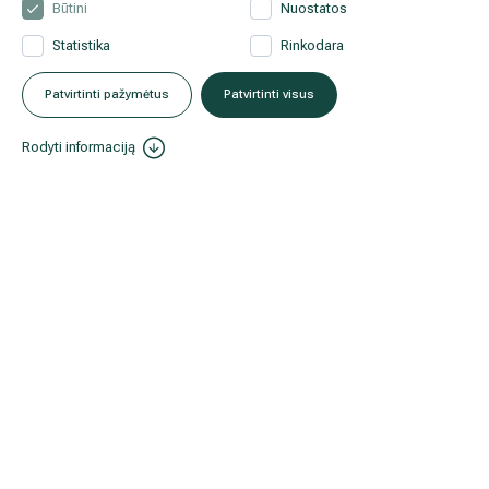
Būtini
Nuostatos
Statistika
Rinkodara
Facebook
Patvirtinti pažymėtus
Patvirtinti visus
Instagram
Rodyti informaciją
LinkedIn
Youtube
© 2026 Hila. Visos teisės saugomos.