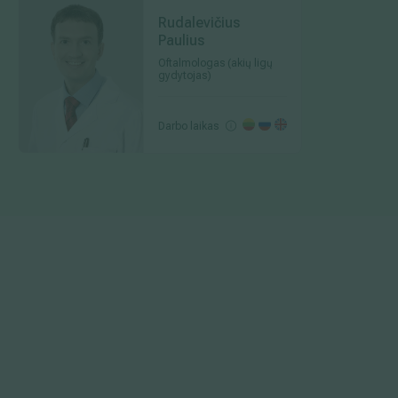
Rudalevičius
Paulius
Oftalmologas (akių ligų
gydytojas)
Darbo laikas