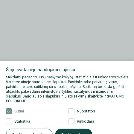
Šioje svetainėje naudojami slapukai
Siekdami pagerinti Jūsų naršymo kokybę, statistiniais ir rinkodaros tikslais
šioje svetainėje naudojame slapukus. Pasirinkę arba patvirtinę visus,
patvirtinate savo sutikimą su slapukų įrašymu. Sutikimą bet kada galėsite
Informacija pacientams
atšaukti, pakeisdami interneto naršyklės nustatymus ir ištrindami
slapukus. Daugiau apie slapukus ir jų atsisakymą skaitykite
PRIVATUMO
POLITIKOJE
.
Būtini
Nuostatos
Apie mus
Statistika
Rinkodara