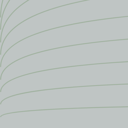
Išsiplėtusių kojų venų gydymas
Mamologija (Krūtų onkochirurgija)
Hila paslaugos
Hila gydytojai
Sveikatos patarimai