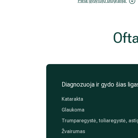
Pilna gydytojo biografija
Ofta
Diagnozuoja ir gydo šias liga
Katarakta
Glaukoma
Trumparegystė, toliaregystė, ast
Žvairumas