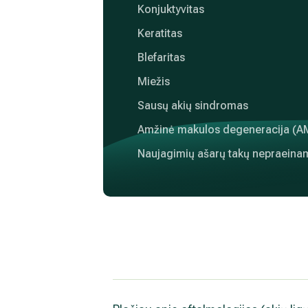
Konjuktyvitas
Keratitas
Blefaritas
Miežis
Sausų akių sindromas
Amžinė makulos degeneracija (A
Naujagimių ašarų takų nepraein