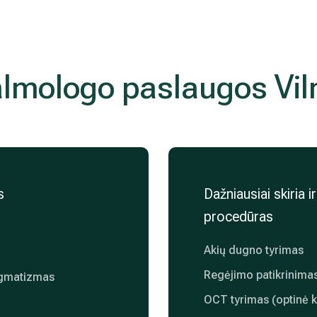
lmologo paslaugos Vil
s
Dažniausiai skiria i
procedūras
Akių dugno tyrimas
Regėjimo patikrinima
igmatizmas
OCT tyrimas (optinė k