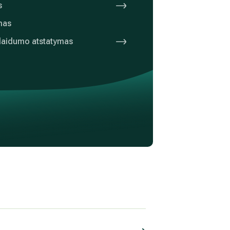
s
mas
 laidumo atstatymas