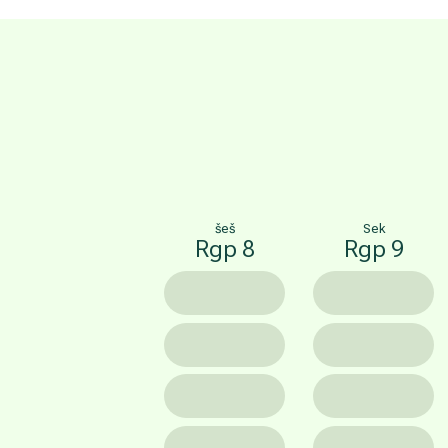
šeš
Sek
Rgp 8
Rgp 9