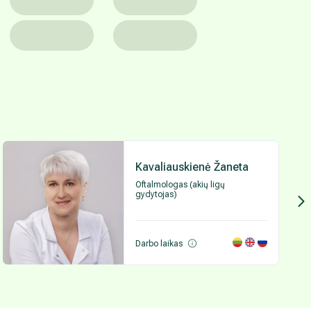
Kavaliauskienė Žaneta
Oftalmologas (akių ligų
gydytojas)
Darbo laikas