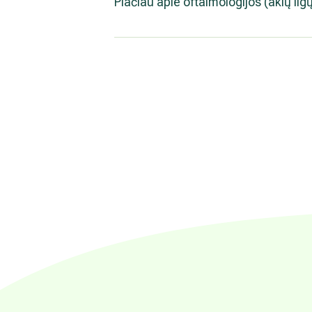
Plačiau apie oftalmologijos (akių lig