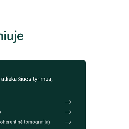
niuje
r atlieka šiuos tyrimus,
s
oherentinė tomografija)