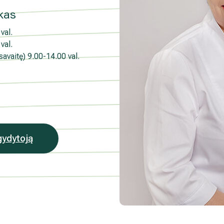
rinkodaros tikslais. Sutikimas galės būti bet
kas
nlaiškio pabaigoje esančią nuorodą
mens duomenų tvarkymą skaitykite
val.
val.
 savaitę)
9.00-14.00 val.
gydytoją