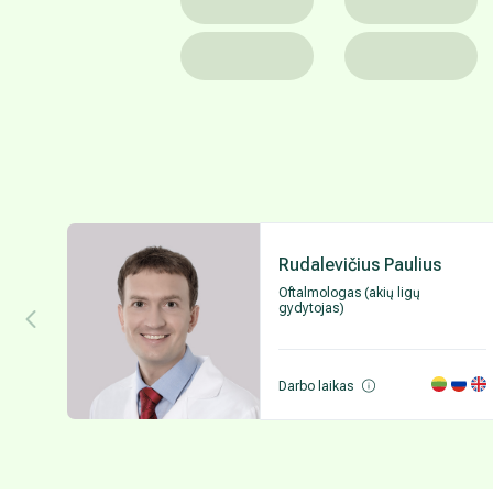
Rudalevičius Paulius
Oftalmologas (akių ligų
gydytojas)
Darbo laikas