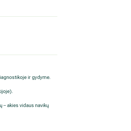
diagnostikoje ir gydyme.
ijoje).
 jų – akies vidaus navikų