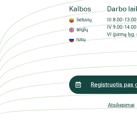
Medicinos diagnostikos centras" tiesioginės 
Kalbos
Darbo lai
kada atšauktas, paspaudus kiekvieno naujie
„Atsisakyti prenumeratos". Plačiau apie as
lietuvių
III
8.00-13.00 
PRIVATUMO POLITIKOJE
IV
9.00-14.00 
anglų
VI (pirmą lyg.
rusų
Registruotis pas 
Atsiliepimai