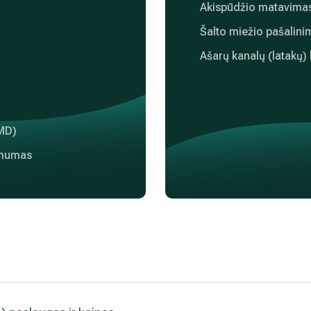
Akispūdžio matavima
Šalto miežio pašalini
Ašarų kanalų (latakų)
MD)
amumas