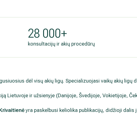
.
28 000+
konsultacijų ir akių procedūrų
usiuosius dėl visų akių ligų. Specializuojasi vaikų akių ligų 
iją Lietuvoje ir užsienyje (Danijoje, Švedijoje, Vokietijoje, Ček
Krivaitienė
yra paskelbusi keliolika publikacijų, didžioji dalis