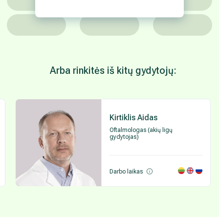
Arba rinkitės iš kitų gydytojų:
Kirtiklis Aidas
Oftalmologas (akių ligų
gydytojas)
Darbo laikas