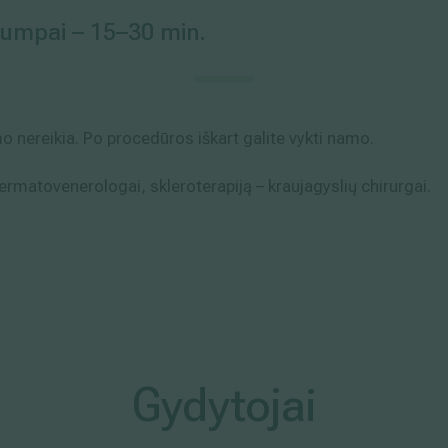
rumpai – 15–30 min.
 nereikia. Po procedūros iškart galite vykti namo.
ermatovenerologai, skleroterapiją – kraujagyslių chirurgai.
Gydytojai