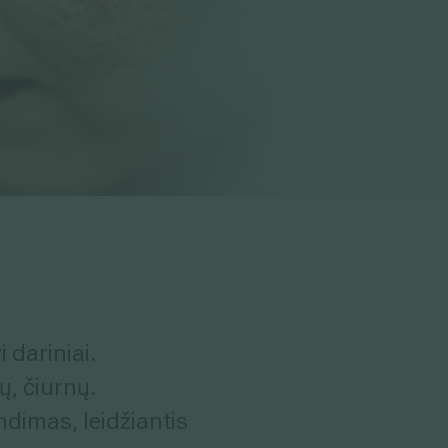
i dariniai.
jų, čiurnų.
ndimas, leidžiantis