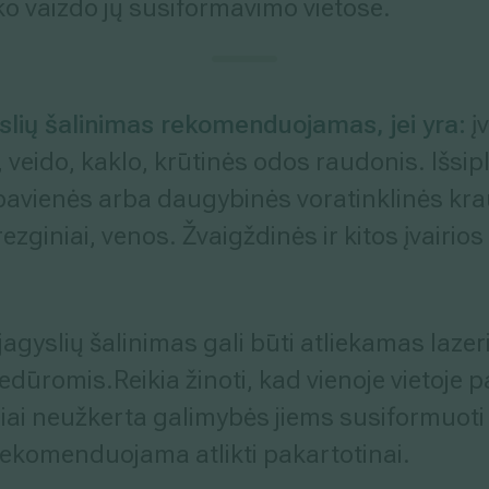
ško vaizdo jų susiformavimo vietose.
yslių šalinimas rekomenduojamas, jei yra:
įv
 veido, kaklo, krūtinės odos raudonis. Išsipl
 pavienės arba daugybinės voratinklinės krau
 rezginiai, venos. Žvaigždinės ir kitos įvair
ujagyslių šalinimas gali būti atliekamas laze
dūromis.Reikia žinoti, kad vienoje vietoje p
niai neužkerta galimybės jiems susiformuoti 
ekomenduojama atlikti pakartotinai.