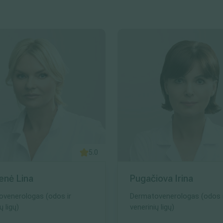
5.0
enė Lina
Pugačiova Irina
venerologas (odos ir
Dermatovenerologas (odos i
ų ligų)
venerinių ligų)