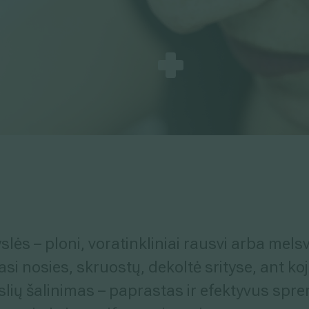
rinkodaros tikslais. Sutikimas galės būti bet
nlaiškio pabaigoje esančią nuorodą
mens duomenų tvarkymą skaitykite
yslės – ploni, voratinkliniai rausvi arba melsv
si nosies, skruostų, dekoltė srityse, ant ko
yslių šalinimas – paprastas ir efektyvus spre