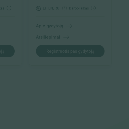
kas
LT, EN, RU
Darbo laikas
Apie gydytoją
A
Atsiliepimai
A
oją
Registruotis pas gydytoją