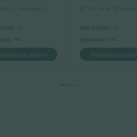
EN, RU
Darbo laikas
LT, PL, EN, RU
Darbo lai
dytoją
Apie gydytoją
pimai
Atsiliepimai
gistruotis pas gydytoją
Registruotis pas gydyt