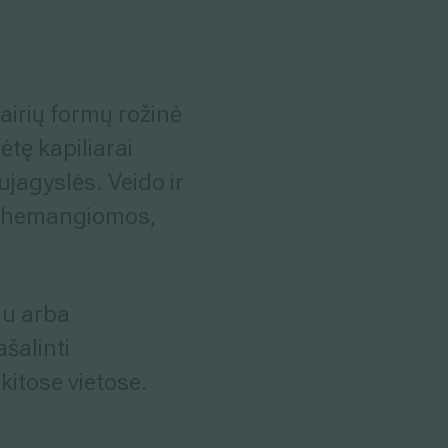
airių formų rožinė
ėtę kapiliarai
jagyslės. Veido ir
ios hemangiomos,
riu arba
ašalinti
kitose vietose.