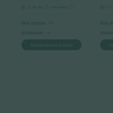
LT, EN, RU
Darbo laikas
LT, 
Apie gydytoją
Apie gy
Atsiliepimai
Atsilie
Registruotis pas gydytoją
Re