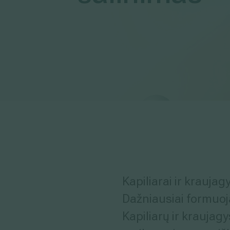
Medicinos diagnostikos centras" tiesioginės 
kada atšauktas, paspaudus kiekvieno naujie
„Atsisakyti prenumeratos". Plačiau apie as
PRIVATUMO POLITIKOJE
Kapiliarai ir kraujag
Dažniausiai formuoja
Kapiliarų ir kraujag