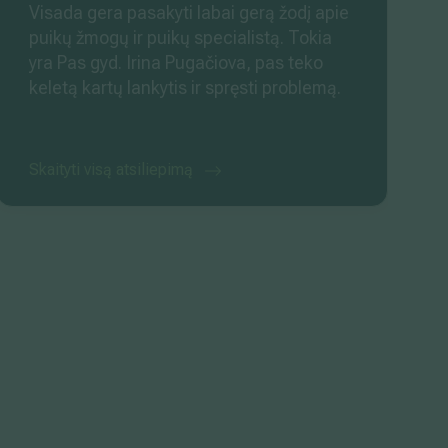
Visada gera pasakyti labai gerą žodį apie
puikų žmogų ir puikų specialistą. Tokia
yra Pas gyd. Irina Pugačiova, pas teko
keletą kartų lankytis ir spręsti problemą.
Pažymėtinas atidumas pacientui, labai
kvalifikuotas gydymas, malonus
bendravimas. Tokie gydytojai daro garbę
Skaityti visą atsiliepimą
jūsų centrui ir yra tarsi...