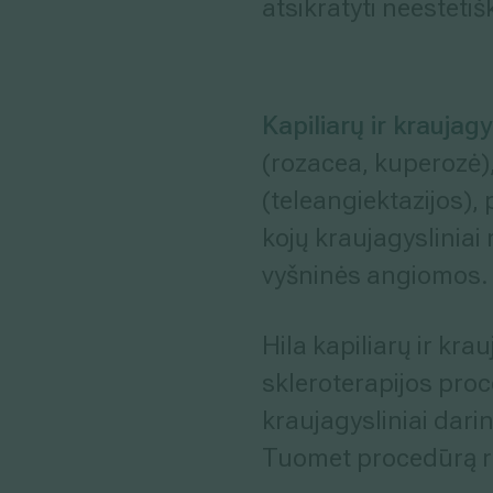
atsikratyti neesteti
Kapiliarų ir kraujag
(rozacea, kuperozė),
(teleangiektazijos),
kojų kraujagysliniai
vyšninės angiomos.
Hila kapiliarų ir kra
skleroterapijos proce
kraujagysliniai dari
Tuomet procedūrą r