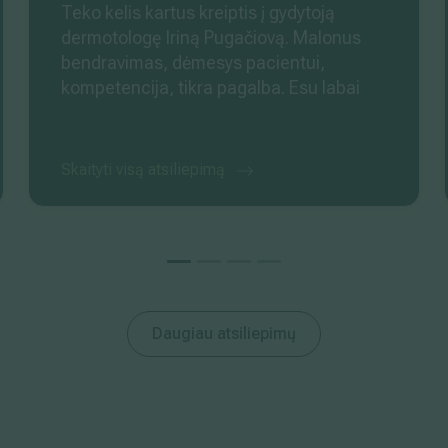
Teko kelis kartus kreiptis į gydytoją
dermotologę Iriną Pugačiovą. Malonus
bendravimas, dėmesys pacientui,
kompetencija, tikra pagalba. Esu labai
dėkinga šiam specialistui.
Skaityti visą atsiliepimą
Daugiau atsiliepimų