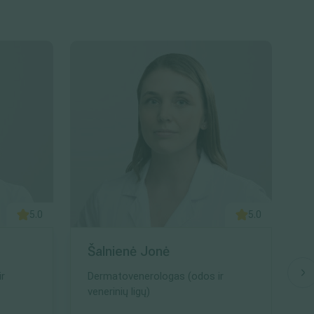
5.0
5.0
Šalnienė Jonė
B
r
Dermatovenerologas (odos ir
K
venerinių ligų)