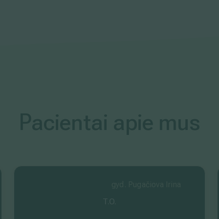
Pacientai apie mus
gyd. Pugačiova Irina
T.O.