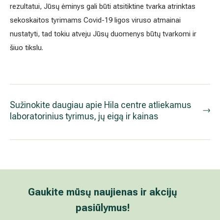
Gaukite mūsų naujienas ir akcijų pasiūlymus!
Gydytojų patarimai ir specialios akcijos tik prenumeratoriams.
Prenumeruoti naujienlaiškį
Informacija pacientams