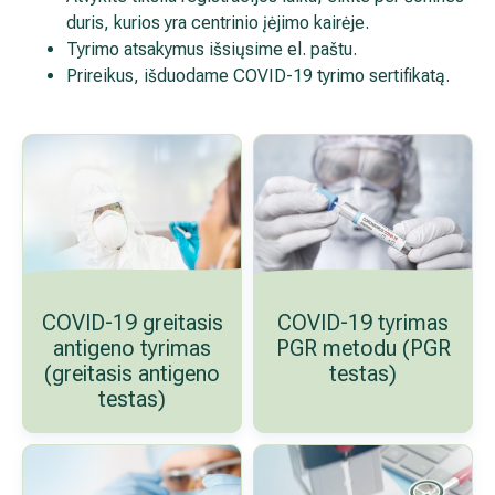
Prireikus, išduodame COVID-19 tyrimo sertifikatą.
Išsiplėtusių kojų venų gydymas
Mamologija (Krūtų onkochirurgija)
Hila paslaugos
Hila gydytojai
Sveikatos patarimai
COVID-19 greitasis
COVID-19 tyrima
antigeno tyrimas
metodu (PGR tes
(greitasis antigeno
testas)