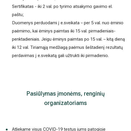
paimtas po 15 val. – kitą dieną iki 12 val. Tiriamąją medžiagą
šeštadienį rezultatų perdavimas į e.sveikatą gali užtrukti iki pi
Pasiūlymas įmonėms, renginių organizator
Atliekame visus COVID-19 testus jums patogioje lokacijoje.
Išduodame sertifikatą.
Dėl specialių kainų įmonėms susisiekite su mumi
+370 698 00000
arba
info@hila.lt