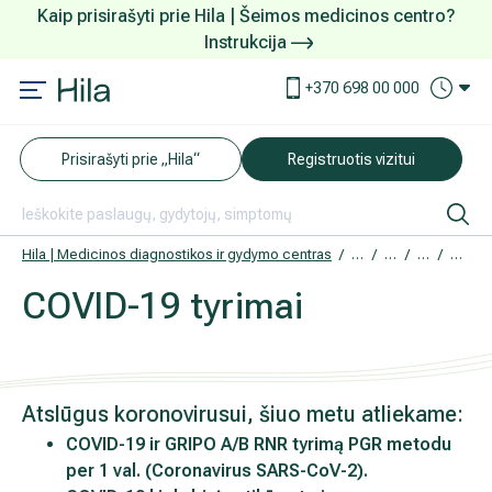
Kaip prisirašyti prie Hila | Šeimos medicinos centro?
Instrukcija
Paslaugos ir kainos
Kaip užsiregistruoti
+370 698 00 000
AKCIJOS
Kuo pasirūpinti prieš atvykstant
Prisirašyti prie „Hila“
Registruotis vizitui
DOVANŲ KUPONAS
Ką daryti atvykus į Hila
Tyrimai
Apmokėjimas ir paslaugos
Hila | Medicinos diagnostikos ir gydymo centras
Paslaugos ir kainos
Tyrimai
Laboratorin
COVID
COVID-19 tyrimai
Neurologija
Apgyvendinimas ir maitinimas
Šeimos medicina
Nedarbingumo pažymėjimai
Atslūgus koronovirusui, šiuo metu atliekame:
Sveikatos klubo narystė
Pacientams iš užsienio
COVID-19 ir GRIPO A/B RNR tyrimą PGR metodu per 1
Reabilitacija ir sporto medicina
Duomenų apsauga
(Coronavirus SARS-CoV-2).