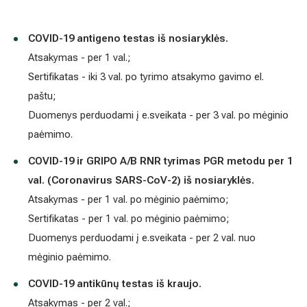
COVID-19 antigeno testas iš nosiaryklės.
Atsakymas - per 1 val.;
Sertifikatas - iki 3 val. po tyrimo atsakymo gavimo el. paštu;
Duomenys perduodami į e.sveikata - per 3 val. po mėginio p
COVID-19 ir GRIPO A/B RNR tyrimas PGR metodu per 1 val
(Coronavirus SARS-CoV-2) iš nosiaryklės.
Atsakymas - per 1 val. po mėginio paėmimo;
Sertifikatas - per 1 val. po mėginio paėmimo;
Duomenys perduodami į e.sveikata - per 2 val. nuo mėginio 
COVID-19 antikūnų testas iš kraujo.
Atsakymas - per 2 val.;
Sertifikatas - iki 2 val. po tyrimo atsakymo gavimo el. paštu;
Duomenys perduodami į e.sveikata – per 5 val. nuo ėminio pa
ėminys paimtas iki 15 val. pirmadieniais-penktadieniais. Jeigu