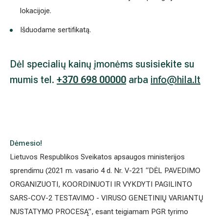
Dėmesio!
Lietuvos Respublikos Sveikatos apsaugos ministerijos sprendim
vasario 4 d. Nr. V-221 “DĖL PAVEDIMO ORGANIZUOTI, KOORDI
VYKDYTI PAGILINTO SARS-COV-2 TESTAVIMO - VIRUSO GENE
VARIANTŲ NUSTATYMO PROCESĄ”, esant teigiamam PGR tyri
rezultatui, Jūsų ėminys gali būti atsitiktine tvarka atrinktas sekos
tyrimams Covid-19 ligos viruso atmainai nustatyti, tad tokiu atve
duomenys būtų tvarkomi ir šiuo tikslu.
Sužinokite daugiau apie Hila centre atliekamus
laboratorinius tyrimus, jų eigą ir kainas