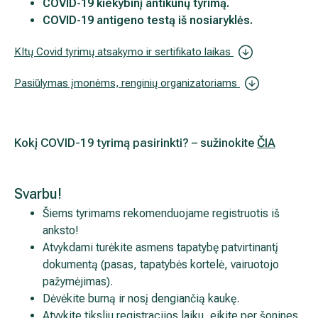
COVID-19 kiekybinį antikūnų tyrimą.
Akušerija ginekologija
Vidaus tvarkos taisyklės
COVID-19 antigeno testą
iš nosiaryklės.
KItų Covid tyrimų atsakymo ir sertifikato laikas
Alergijų ir kvėpavimo takų gydymas
Kaip atvykti į Hila
Pasiūlymas įmonėms, renginių organizatoriams
Urologija
Nemokamos patikrinimo programos
Oftalmologija (akių gydymas)
Tyrimai ir gydymo paskyrimas – 1 diena
Kokį COVID-19 tyrimą pasirinkti? – sužinokite
ČIA
Kardiologija
Galerija
Svarbu!
Gastroenterologija (virškinimo ligos)
Šiems tyrimams rekomenduojame registruotis iš anksto
Atvykdami turėkite asmens tapatybę patvirtinantį dokum
Abdominalinė (pilvo) ir bendroji chirurgija
(pasas, tapatybės kortelė, vairuotojo pažymėjimas).
Dėvėkite burną ir nosį dengiančią kaukę.
Ausų, nosies, gerklės (LOR) ligų gydymas
Atvykite tiksliu registracijos laiku, eikite per šonines dur
yra centrinio įėjimo kairėje.
Ortopedija-traumatologija
Tyrimo atsakymus išsiųsime el. paštu.