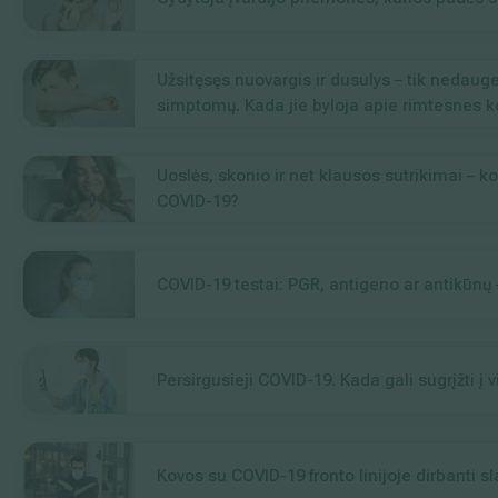
Užsitęsęs nuovargis ir dusulys – tik nedau
simptomų. Kada jie byloja apie rimtesnes 
Uoslės, skonio ir net klausos sutrikimai – 
COVID-19?
COVID-19 testai: PGR, antigeno ar antikūnų –
Persirgusieji COVID-19. Kada gali sugrįžti į
Kovos su COVID-19 fronto linijoje dirbanti sla