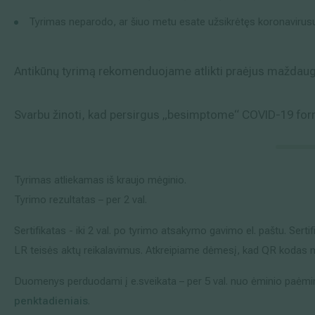
Išsiplėtusių kojų venų gydymas
Tyrimas neparodo, ar šiuo metu esate užsikrėtęs koronavirusu ir
Mamologija (Krūtų onkochirurgija)
Antikūnų tyrimą rekomenduojame atlikti praėjus maždau
Svarbu žinoti, kad persirgus „besimptome“ COVID-19 form
Hila paslaugos
Hila gydytojai
Tyrimas atliekamas iš kraujo mėginio.
Sveikatos patarimai
Tyrimo rezultatas – per 2 val.
Sertifikatas - iki 2 val. po tyrimo atsakymo gavimo el. paštu. Sertif
LR teisės aktų reikalavimus. Atkreipiame dėmesį, kad QR kodas
Duomenys perduodami į e.sveikata – per 5 val. nuo ėminio paėmim
penktadieniais
.