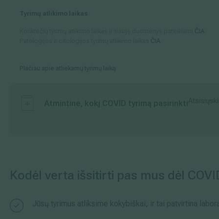
Tyrimų atlikimo laikas
Konkrečių tyrimų atlikimo laikas ir susiję duomenys pateikiami
ČIA
.
Patologijos ir citologijos tyrimų atlikimo laikas
ČIA
.
Plačiau apie atliekamų tyrimų laiką
Atsisiųski
Atmintinė, kokį COVID tyrimą pasirinkti
Kodėl verta išsitirti pas mus dėl COV
Jūsų tyrimus atliksime kokybiškai, ir tai patvirtina labo