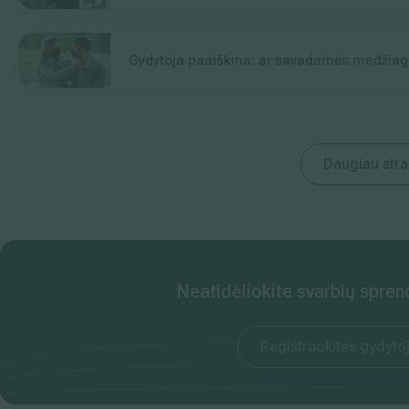
Gydytoja paaiškina: ar savadarbės medžiag
Daugiau stra
Neatidėliokite svarbių spren
Registruokitės gydytoj