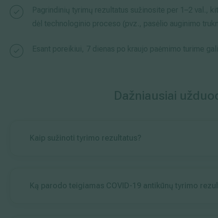
Pagrindinių tyrimų rezultatus sužinosite per 1–2 val., k
dėl technologinio proceso (pvz., pasėlio auginimo truk
Esant poreikiui, 7 dienas po kraujo paėmimo turime gali
Dažniausiai užduo
Kaip sužinoti tyrimo rezultatus?
Ką parodo teigiamas COVID-19 antikūnų tyrimo rezul