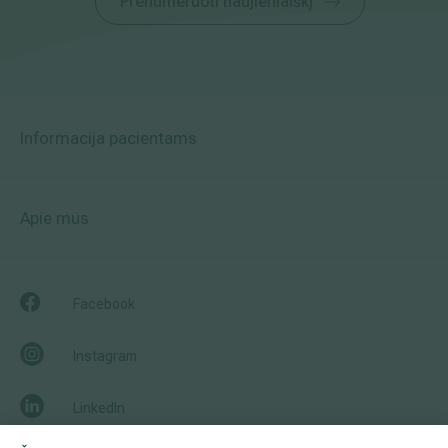
Prenumeruoti naujienlaiškį
Informacija pacientams
Apie mus
Facebook
Instagram
LinkedIn