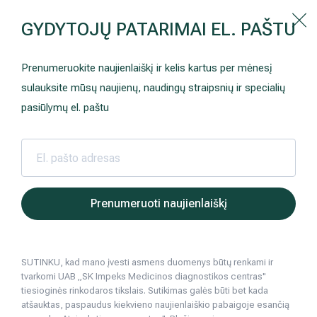
Kaip prisirašyti prie Hila | Šeimos medicinos centro?
GYDYTOJŲ PATARIMAI EL. PAŠTU
Instrukcija
Paslaugos ir kainos
Kaip užsiregistruoti
+370 698 00 000
Prenumeruokite naujienlaiškį ir kelis kartus per mėnesį
AKCIJOS
Kuo pasirūpinti prieš atvykstant
sulauksite mūsų naujienų, naudingų straipsnių ir specialių
Prisirašyti prie „Hila“
Registruotis vizitui
pasiūlymų el. paštu
DOVANŲ KUPONAS
Ką daryti atvykus į Hila
Tyrimai
Apmokėjimas ir paslaugos
Hila | Medicinos diagnostikos ir gydymo centras
Paslaugos ir kainos
Tyrimai
Laboratorin
COVID
COVID-19 kiekybinis antikūnų
Neurologija
Apgyvendinimas ir maitinimas
Prenumeruoti naujienlaiškį
antikūnų testas)
Šeimos medicina
Nedarbingumo pažymėjimai
SUTINKU, kad mano įvesti asmens duomenys būtų renkami ir
Sveikatos klubo narystė
Pacientams iš užsienio
tvarkomi UAB „SK Impeks Medicinos diagnostikos centras"
tiesioginės rinkodaros tikslais. Sutikimas galės būti bet kada
Reabilitacija ir sporto medicina
Duomenų apsauga
atšauktas, paspaudus kiekvieno naujienlaiškio pabaigoje esančią