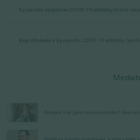
Ką parodo neigiamas COVID-19 antikūnų tyrimo rezu
Kaip atliekami ir ką parodo COVID-19 antikūnų (serolo
Mediat
Sergate ir iki galo nepasveikstate? Specialis
Gydytoja įvardijo priemones, kurios padės su