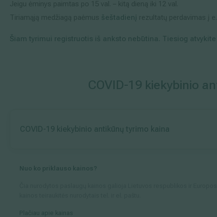
Jeigu ėminys paimtas po 15 val. – kitą dieną iki 12 val.
Tiriamąją medžiagą paėmus
šeštadienį
rezultatų perdavimas į e.s
Šiam tyrimui registruotis iš anksto nebūtina. Tiesiog atvykite i
COVID-19 kiekybinio an
COVID-19 kiekybinio antikūnų tyrimo kaina
Nuo ko priklauso kainos?
Čia nurodytos paslaugų kainos galioja Lietuvos respublikos ir Europos 
kainos teiraukitės nurodytais tel. ir el. paštu.
Plačiau apie kainas