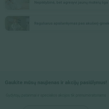
Nepiktybinė, bet agresyvi jaunų moterų lig
Reguliarus apsilankymas pas akušerį-ginekol
Gaukite mūsų naujienas ir akcijų pasiūlymus!
Gydytojų patarimai ir specialios akcijos tik prenumeratoriams