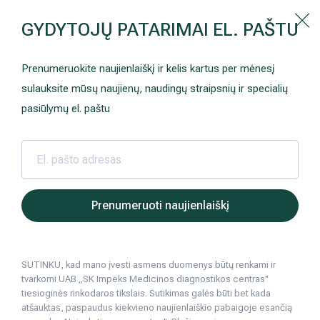
Kaip prisirašyti prie Hila | Šeimos medicinos centro?
GYDYTOJŲ PATARIMAI EL. PAŠTU
Instrukcija
Paslaugos ir kainos
Kaip užsiregistruoti
+370 698 00 000
Prenumeruokite naujienlaiškį ir kelis kartus per mėnesį
AKCIJOS
Kuo pasirūpinti prieš atvykstant
sulauksite mūsų naujienų, naudingų straipsnių ir specialių
Prisirašyti prie „Hila“
Registruotis vizitui
pasiūlymų el. paštu
DOVANŲ KUPONAS
Ką daryti atvykus į Hila
Tyrimai
Apmokėjimas ir paslaugos
Hila | Medicinos diagnostikos ir gydymo centras
Gydytojai
Rudaitis V
Neurologija
Apgyvendinimas ir maitinimas
Prenumeruoti naujienlaiškį
Šeimos medicina
Nedarbingumo pažymėjimai
SUTINKU, kad mano įvesti asmens duomenys būtų renkami ir
Sveikatos klubo narystė
Pacientams iš užsienio
tvarkomi UAB „SK Impeks Medicinos diagnostikos centras"
tiesioginės rinkodaros tikslais. Sutikimas galės būti bet kada
Reabilitacija ir sporto medicina
Duomenų apsauga
atšauktas, paspaudus kiekvieno naujienlaiškio pabaigoje esančią