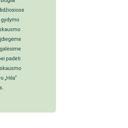
siogiai
didžiosiose
mo gydymo
s skausmo
 įdiegėme
l galėsime
ei padėti
s skausmo
o „Hila“
s.