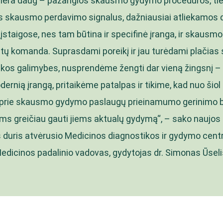
nėra daug – pažangios skausmo gydymo procedūros, tie
s skausmo perdavimo signalus, dažniausiai atliekamos 
staigose, nes tam būtina ir specifinė įranga, ir skaus
stų komanda. Suprasdami poreikį ir jau turėdami plačia
ikos galimybes, nusprendėme žengti dar vieną žingsnį –
ernią įrangą, pritaikėme patalpas ir tikime, kad nuo šio
i prie skausmo gydymo paslaugų prieinamumo gerinimo b
ms greičiau gauti jiems aktualų gydymą“, – sako naujo
s duris atvėrusio Medicinos diagnostikos ir gydymo centr
edicinos padalinio vadovas, gydytojas dr. Simonas Ūseli