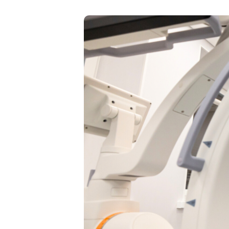
Medicinos diagnostikos centras" tiesioginės 
kada atšauktas, paspaudus kiekvieno naujie
„Atsisakyti prenumeratos". Plačiau apie as
PRIVATUMO POLITIKOJE