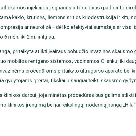
tliekamos injekcijos į sąnarius ir trigerinius (padidinto di
ekama kaklo, krūtinės, liemens srities kriodestrukcija ir kitų 
ompresija ar neurolizė – dėl ko efektyviai sumažėja ar visai
6 mėn. iki 2 m. ir ilgiau.
 įranga, pritaikyta atlikti įvairaus pobūdžio invazines skaus
nuo mobilios rentgeno sistemos, vadinamos C lanku, iki daug
invazinėms procedūroms pritaikyto ultragarso aparato bei kri
a gydytojams greitai, tiksliai ir saugiai teikti skausmo gyd
 klinikos darbui, joje minėtas procedūras bus galima atlikti i
o klinikos įrengimą bei jai reikalingą modernią įrangą „Hila