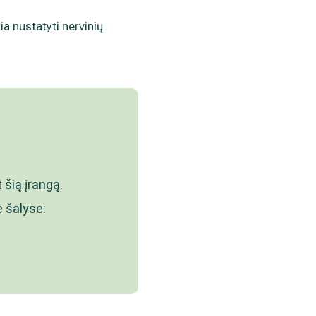
a nustatyti nervinių
 šią įrangą.
 šalyse: