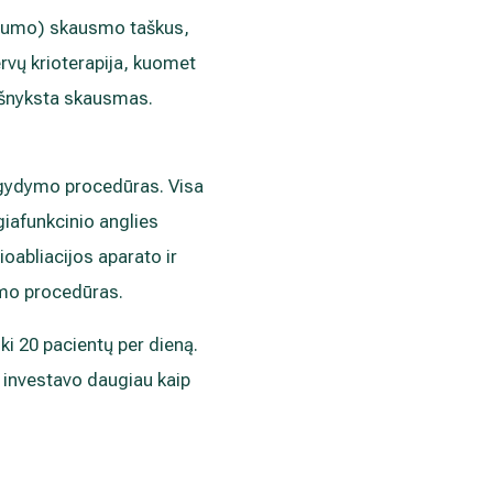
rglumo) skausmo taškus,
nervų krioterapija, kuomet
 išnyksta skausmas.
mo gydymo procedūras. Visa
iafunkcinio anglies
oabliacijos aparato ir
ymo procedūras.
ki 20 pacientų per dieną.
“ investavo daugiau kaip