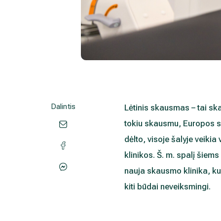
Dalintis
L
ėtinis skausmas – tai ska
tokiu skausmu, Europos s
dėlto, visoje šalyje veik
klinikos. Š. m. spalį šiem
nauja skausmo klinika, k
kiti būdai neveiksmingi.