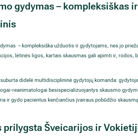
smo gydymas – kompleksiškas ir
inis
ymas – kompleksiška užduotis ir gydytojams, nes jo priežast
ekcijos, lėtinės ligos, kartais skausmas gali apimti ir, rodos
 suburta didelė multidisciplininė gydytojų komanda: gydytoja
logai-reanimatologai besispecializuojantys skausmo gydyme 
tiria ir gydo pacientus kenčiančius įvairaus pobūdžio skausm
prilygsta Šveicarijos ir Vokieti