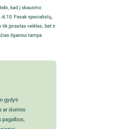
stebi, kad į skausmo
 iš 10. Pasak specialistų,
tik įprastas veiklas, bet ir
čias ilgainiui tampa
m gydyti
ar išorinio
s pagalbos,