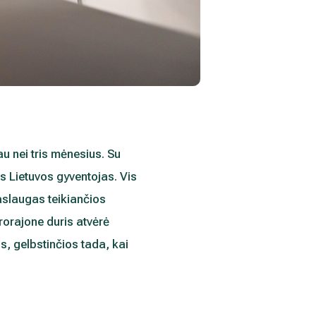
au nei tris mėnesius. Su
 Lietuvos gyventojas. Vis
aslaugas teikiančios
rorajone duris atvėrė
, gelbstinčios tada, kai