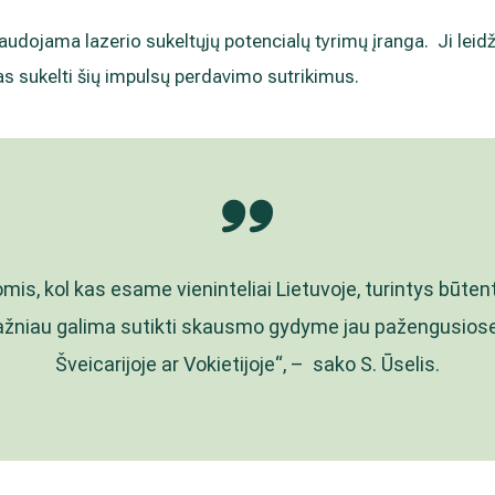
udojama lazerio sukeltųjų potencialų tyrimų įranga. Ji leidži
as sukelti šių impulsų perdavimo sutrikimus.
mis, kol kas esame vieninteliai Lietuvoje, turintys būtent
ažniau galima sutikti skausmo gydyme jau pažengusiose
Šveicarijoje ar Vokietijoje“, – sako S. Ūselis.