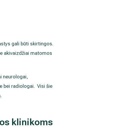
ys gali būti skirtingos.
, be akivaizdžiai matomos
i neurologai,
bei radiologai. Visi šie
ą.
jos klinikoms