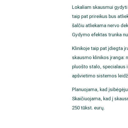
Lokaliam skausmui gydyti a
taip pat prireikus bus atli
šalčiu atliekama nervo dek
Gydymo efektas trunka nuo 
Klinikoje taip pat įdiegta
skausmo klinikos įranga: 
pluošto stalo, specialaus 
apšvietimo sistemos leidži
Planuojama, kad įsibėgėjus
Skaičiuojama, kad į skausm
250 tūkst. eurų.