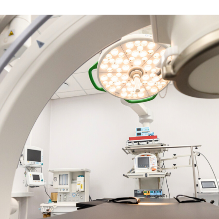
rinkodaros tikslais. Sutikimas galės būti bet
nlaiškio pabaigoje esančią nuorodą
mens duomenų tvarkymą skaitykite