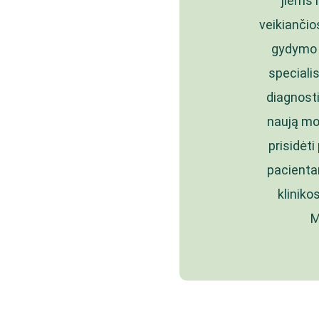
jiems 
veikiančio
gydymo į
speciali
diagnost
naują mod
prisidėt
pacienta
kliniko
M