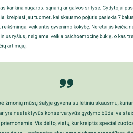
as kankina nugaros, sąnarių ar galvos srityse. Gydytojai pa
iai kreipiasi jau tuomet, kai skausmo pojūtis pasiekia 7 balus
 reikšmingai veikiantis gyvenimo kokybę. Neretai jis keičia ne 
linius ryšius, neigiamai veikia psichoemocinę būklę, o kas tre
ių artimųjų.
ė žmonių mūsų šalyje gyvena su lėtiniu skausmu, kuria
ar yra neefektyvūs konservatyvūs gydymo būdai vaistais 
priemonėmis. Vis dėlto, vietų, kur kreiptis specializuoto