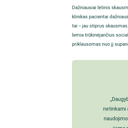
Dažniausiai lėtinis skausm
klinikas pacientai dažniaus
tai – jau stiprus skausmas,
lemia trūkinėjančius socia
priklausomas nuo jį supanč
„Daugyb
netinkami 
naudojimo 