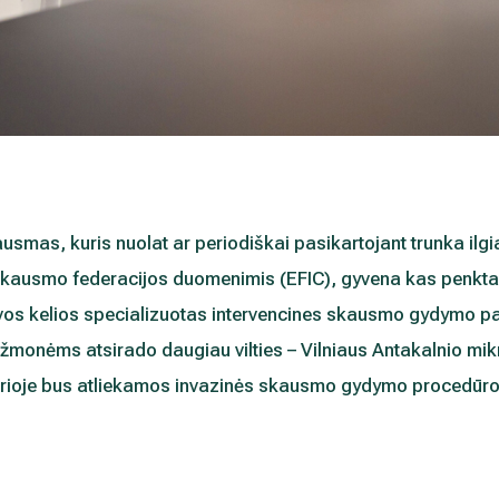
usmas, kuris nuolat ar periodiškai pasikartojant trunka ilgi
kausmo federacijos duomenimis (EFIC), gyvena kas penktas
ia vos kelios specializuotas intervencines skausmo gydymo p
s žmonėms atsirado daugiau vilties – Vilniaus Antakalnio mik
urioje bus atliekamos invazinės skausmo gydymo procedūros