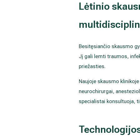
Lėtinio skau
multidisciplin
Besitęsiančio skausmo gyd
Jį gali lemti traumos, inf
priežasties.
Naujoje skausmo klinikoje
neurochirurgai, anestezio
specialistai konsultuoja, 
Technologijos 