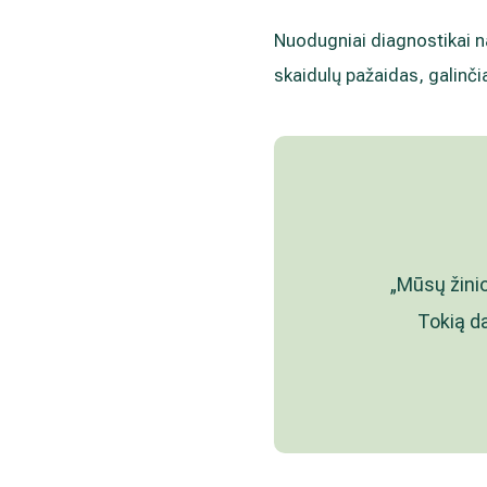
Nuodugniai diagnostikai na
skaidulų pažaidas, galinči
„Mūsų žinio
Tokią d