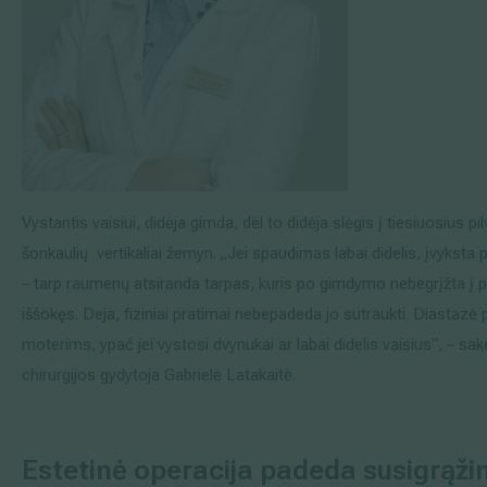
Vystantis vaisiui, didėja gimda, dėl to didėja slėgis į tiesiuosius p
šonkaulių vertikaliai žemyn. „Jei spaudimas labai didelis, įvyksta 
– tarp raumenų atsiranda tarpas, kuris po gimdymo nebegrįžta į pr
iššokęs. Deja, fiziniai pratimai nebepadeda jo sutraukti. Diastazė 
moterims, ypač jei vystosi dvynukai ar labai didelis vaisius“, – sa
chirurgijos gydytoja Gabrielė Latakaitė.
Estetinė operacija padeda susigrąžin