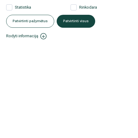
Statistika
Rinkodara
Patvirtinti pažymėtus
Patvirtinti visus
Rodyti informaciją
2019 10 9
Dėl lietuvių chirurgo į Vilnių užsieniečiai atvyksta net po keliskart
Nepraleiskite mūsų naujienų ir akcijų!
Gydytojų patarimai ir specialios akcijos tik prenumeratoriams.