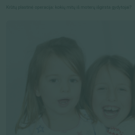
Krūtų plastinė operacija: kokių mitų iš moterų išgirsta gydytojai?