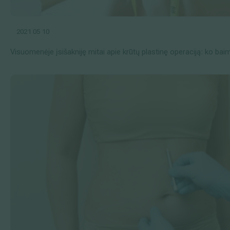
2021 05 10
Visuomenėje įsišakniję mitai apie krūtų plastinę operaciją: ko ba