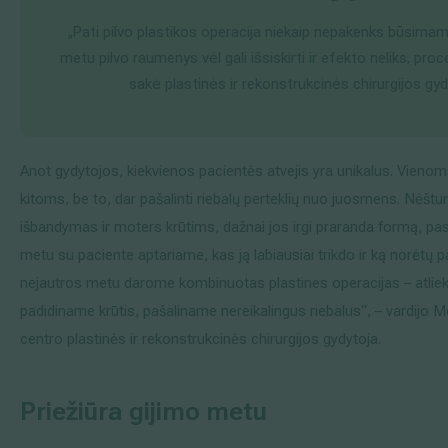
„Pati pilvo plastikos operacija niekaip nepakenks būsim
metu pilvo raumenys vėl gali išsiskirti ir efekto neliks, proc
sakė plastinės ir rekonstrukcinės chirurgijos gyd
Anot gydytojos, kiekvienos pacientės atvejis yra unikalus. Vienoms r
kitoms, be to, dar pašalinti riebalų perteklių nuo juosmens. Nėštu
išbandymas ir moters krūtims, dažnai jos irgi praranda formą, pa
metu su paciente aptariame, kas ją labiausiai trikdo ir ką norėtų 
nejautros metu darome kombinuotas plastines operacijas – atliek
padidiname krūtis, pašaliname nereikalingus riebalus“, – vardijo 
centro plastinės ir rekonstrukcinės chirurgijos gydytoja.
Priežiūra gijimo metu