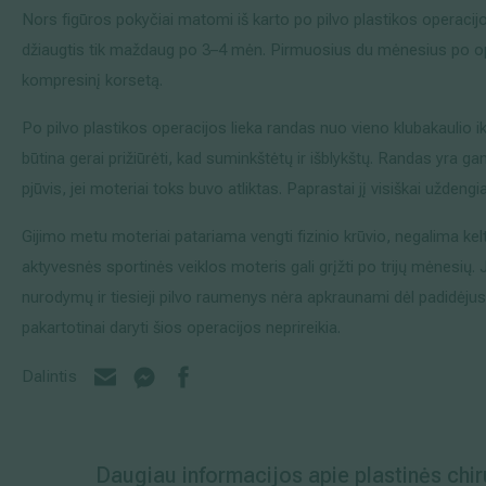
Nors figūros pokyčiai matomi iš karto po pilvo plastikos operacijo
džiaugtis tik maždaug po 3–4 mėn. Pirmuosius du mėnesius po ope
kompresinį korsetą.
Po pilvo plastikos operacijos lieka randas nuo vieno klubakaulio iki k
būtina gerai prižiūrėti, kad suminkštėtų ir išblykštų. Randas yra g
pjūvis, jei moteriai toks buvo atliktas. Paprastai jį visiškai uždengia
Gijimo metu moteriai patariama vengti fizinio krūvio, negalima kelti
aktyvesnės sportinės veiklos moteris gali grįžti po trijų mėnesių. 
nurodymų ir tiesieji pilvo raumenys nėra apkraunami dėl padidėju
pakartotinai daryti šios operacijos neprireikia.
Dalintis
Daugiau informacijos apie plastinės chir