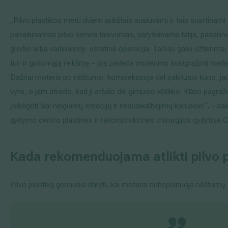
„Pilvo plastikos metu dviem aukštais susiuvami ir taip suartinami 
panaikinamas pilvo sienos laisvumas, paryškinama talija, padail
grožio arba vadinamoji estetinė operacija. Tačiau galiu užtikrintai
turi ir gydomąją reikšmę – jos padeda moterims susigrąžinti meilę 
Dažnai moteris po nėštumo kompleksuoja dėl pakitusio kūno, jauč
vyro, o jam atrodo, kad ji atšalo dėl gimusio kūdikio. Kūno pagraž
įsibėgėti šiai neigiamų emocijų ir nesusikalbėjimų karuselei“, – s
gydymo centro plastinės ir rekonstrukcinės chirurgijos gydytoja G.
Kada rekomenduojama atlikti pilvo p
Pilvo plastiką geriausia daryti, kai moteris nebeplanuoja nėštumų.