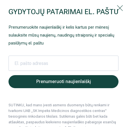
Kaip prisirašyti prie Hila | Šeimos medicinos centro?
GYDYTOJŲ PATARIMAI EL. PAŠTU
Instrukcija
Paslaugos ir kainos
Kaip užsiregistruoti
+370 698 00 000
Prenumeruokite naujienlaiškį ir kelis kartus per mėnesį
AKCIJOS
Kuo pasirūpinti prieš atvykstant
sulauksite mūsų naujienų, naudingų straipsnių ir specialių
Prisirašyti prie „Hila“
Registruotis vizitui
pasiūlymų el. paštu
DOVANŲ KUPONAS
Ką daryti atvykus į Hila
Tyrimai
Apmokėjimas ir paslaugos
Hila | Medicinos diagnostikos ir gydymo centras
Sveikatos patarimai
Grožio chirurgi
Ideali figū
2019 05 30
Neurologija
Apgyvendinimas ir maitinimas
Prenumeruoti naujienlaiškį
Ideali figūra po nėštumo, arba ką gali pil
Šeimos medicina
Nedarbingumo pažymėjimai
Grožio chirurgija, odos procedūros
SUTINKU, kad mano įvesti asmens duomenys būtų renkami ir
Sveikatos klubo narystė
Pacientams iš užsienio
tvarkomi UAB „SK Impeks Medicinos diagnostikos centras"
3
min. skaitymo
tiesioginės rinkodaros tikslais. Sutikimas galės būti bet kada
Reabilitacija ir sporto medicina
Duomenų apsauga
atšauktas, paspaudus kiekvieno naujienlaiškio pabaigoje esančią