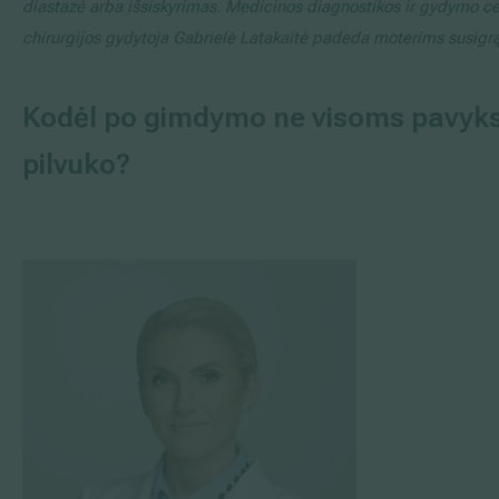
diastazė arba išsiskyrimas. Medicinos diagnostikos ir gydymo cen
Išsiplėtusių kojų venų gydymas
chirurgijos gydytoja Gabrielė Latakaitė padeda moterims susigrąž
Mamologija (Krūtų onkochirurgija)
Kodėl po gimdymo ne visoms pavykst
pilvuko?
Hila paslaugos
Hila gydytojai
Sveikatos patarimai