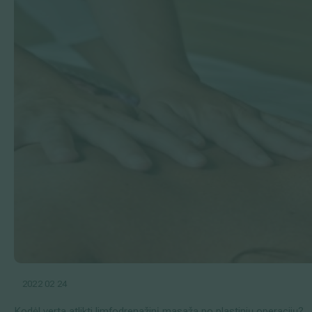
2022 02 24
Kodėl verta atlikti limfodrenažinį masažą po plastinių operacijų?