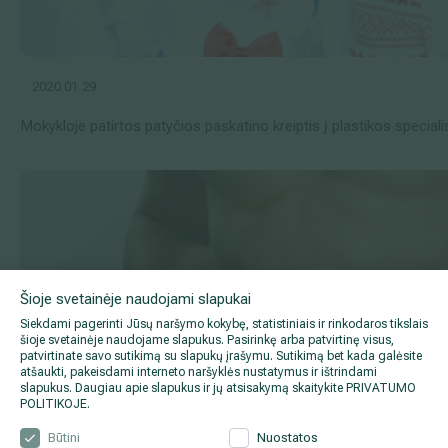
2020 01 29
Mokykloje patirtos patyčios paskatino kreiptis į plastikos speciali
Šioje svetainėje naudojami slapukai
Siekdami pagerinti Jūsų naršymo kokybę, statistiniais ir rinkodaros tikslais
šioje svetainėje naudojame slapukus. Pasirinkę arba patvirtinę visus,
patvirtinate savo sutikimą su slapukų įrašymu. Sutikimą bet kada galėsite
atšaukti, pakeisdami interneto naršyklės nustatymus ir ištrindami
slapukus. Daugiau apie slapukus ir jų atsisakymą skaitykite
PRIVATUMO
POLITIKOJE
.
Būtini
Nuostatos