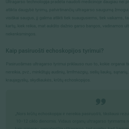
Ultragarso technologija pradėta naudoti medicinoje daugiau nei p
atlikta daugybė tyrimų, patvirtinančių ultragarso saugumą žmogui.
visiškai saugus, jį galima atlikti tiek suaugusiems, tiek vaikams, 
kartų, kiek reikia, mat aukšto dažnio garso bangos, vadinamos ul
nekenksmingos.
Kaip pasiruo
šti echoskopijos tyrimui?
Pasiruošimas ultragarso tyrimui priklauso nuo to, kokie organai ti
nereikia, pvz., minkštųjų audinių, limfmazgių, seilių liaukų, sąnarių,
kraujagyslių, skydliaukės, krūtų echoskopijos.
„Nors krūtų echoskopijai ir nereikia pasiruošti, tiksliausi rez
10–12 ciklo dienomis. Vidaus organų ultragarso tyrimams rei
kaip minėjau, nepraleidžia ultragarso, tad svarbu, kad žarnyn