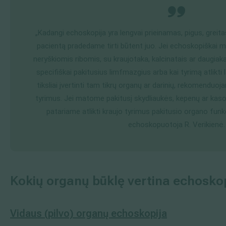
„Kadangi echoskopija yra lengvai prieinamas, pigus, greit
pacientą pradedame tirti būtent juo. Jei echoskopiškai
neryškiomis ribomis, su kraujotaka, kalcinatais ar daugia
specifiškai pakitusius limfmazgius arba kai tyrimą atlikti
tiksliai įvertinti tam tikrų organų ar darinių, rekomenduoja
tyrimus. Jei matome pakitusį skydliaukės, kepenų ar kaso
patariame atlikti kraujo tyrimus pakitusio organo funkci
echoskopuotoja R. Verikienė.
Kokių organų būklę vertina echosko
Vidaus (pilvo) organ
ų echoskopija