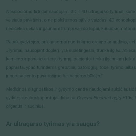
Nėščiosioms tirti dar naudojami 3D ir 4D ultragarso tyrimai, kurie
vaisiaus paviršinis, o ne plokštumos pjūvio vaizdas. 4D echoskop
nedideles sekas ir gaunami trumpi vaizdo klipai, kuriuose matomi 
Pasak gydytojos, priklausomai nuo tiriamo organo ar audinio, echo
„Tyrimai, naudojant doplerį, yra sudėtingesni, trunka ilgiau. Atlieka
kamieno ir pasaito arterijų tyrimą, pacientui tenka ilgesniam laikui
paprasta, ypač turintiems gretutinių patologijų, todėl tyrimo laika
ir nuo paciento pasiruošimo bei bendros būklės.“
Medicinos diagnostikos ir gydymo centre naudojami aukščiausios 
gydytojai echoskopuotojai dirba su
General Electric Logiq
E10s, k
organus ir audinius.
Ar ultragarso tyrimas yra saugus?