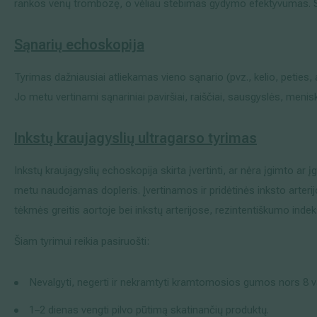
rankos venų trombozę, o vėliau stebimas gydymo efektyvumas. Spe
Sąnarių
echoskopija
Tyrimas dažniausiai atliekamas vieno sąnario (pvz., kelio, peties, 
Jo metu vertinami sąnariniai paviršiai, raiščiai, sausgyslės, meniska
Inkstų kraujagyslių
ultragarso tyrimas
Inkstų kraujagyslių echoskopija skirta įvertinti, ar nėra įgimto ar į
metu naudojamas dopleris. Įvertinamos ir pridėtinės inksto arterij
tėkmės greitis aortoje bei inkstų arterijose, rezintentiškumo indeks
Šiam tyrimui reikia pasiruošti:
Nevalgyti, negerti ir nekramtyti kramtomosios gumos nors 8 va
1–2 dienas vengti pilvo pūtimą skatinančių produktų.