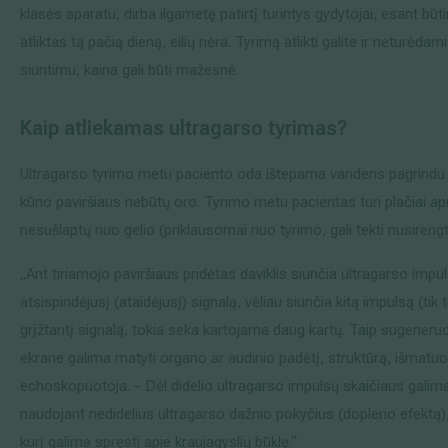
klasės aparatu, dirba ilgametę patirtį turintys gydytojai, esant būti
atliktas tą pačią dieną, eilių nėra. Tyrimą atlikti galite ir neturėda
siuntimu, kaina gali būti mažesnė.
Kaip atliekamas ultragarso tyrimas?
Ultragarso tyrimo metu paciento oda ištepama vandens pagrindu pa
kūno paviršiaus nebūtų oro. Tyrimo metu pacientas turi plačiai apn
nesušlaptų nuo gelio (priklausomai nuo tyrimo, gali tekti nusirengt
„Ant tiriamojo paviršiaus pridėtas daviklis siunčia ultragarso impul
atsispindėjusį (ataidėjusį) signalą, vėliau siunčia kitą impulsą (tik 
grįžtantį signalą, tokia seka kartojama daug kartų. Taip sugeneru
ekrane galima matyti organo ar audinio padėtį, struktūrą, išmatuot
echoskopuotoja. – Dėl didelio ultragarso impulsų skaičiaus galima 
naudojant nedidelius ultragarso dažnio pokyčius (doplerio efektą), 
kurį galima spręsti apie kraujagyslių būklę.“