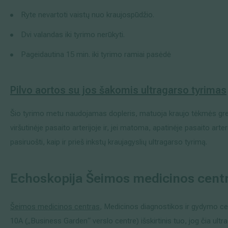
Ryte nevartoti vaistų nuo kraujospūdžio.
Dvi valandas iki tyrimo nerūkyti.
Pageidautina 15 min. iki tyrimo ramiai pasėdė
Pilvo aortos su jos šakomis
ultragarso
tyrimas
Šio tyrimo metu naudojamas dopleris, matuoja kraujo tėkmės greit
viršutinėje pasaito arterijoje ir, jei matoma, apatinėje pasaito arteri
pasiruošti, kaip ir prieš inkstų kraujagyslių ultragarso tyrimą.
Echoskopija Šeimos medicinos centre
Šeimos medicinos centras
, Medicinos diagnostikos ir gydymo cen
10A („Business Garden“ verslo centre) išskirtinis tuo, jog čia ultr