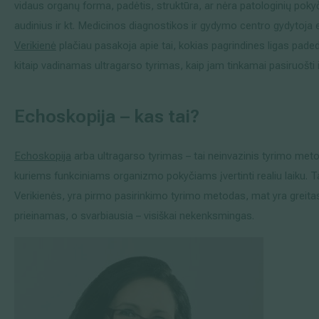
vidaus organų forma, padėtis, struktūra, ar nėra patologinių pokyči
Išsiplėtusių kojų venų gydymas
audinius ir kt. Medicinos diagnostikos ir gydymo centro gydytoj
Verikienė
plačiau pasakoja apie tai, kokias pagrindines ligas pad
Mamologija (Krūtų onkochirurgija)
kitaip vadinamas ultragarso tyrimas, kaip jam tinkamai pasiruošti ir
Echoskopija – kas tai?
Hila paslaugos
Hila gydytojai
Echoskopija
arba ultragarso tyrimas – tai neinvazinis tyrimo metod
kuriems funkciniams organizmo pokyčiams įvertinti realiu laiku. 
Sveikatos patarimai
Verikienės, yra pirmo pasirinkimo tyrimo metodas, mat yra greit
prieinamas, o svarbiausia – visiškai nekenksmingas.