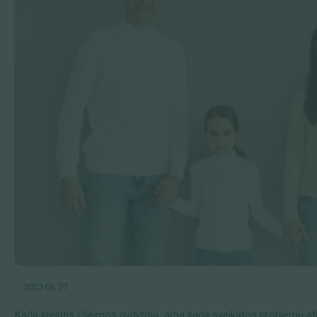
2023 06 27
Kada kreiptis į šeimos gydytoją, arba kada sveikatos problemų a