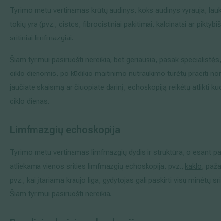
Tyrimo metu vertinamas krūtų audinys, koks audinys vyrauja, laukinia
tokių yra (pvz., cistos, fibrocistiniai pakitimai, kalcinatai ar pikty
sritiniai limfmazgiai.
Šiam tyrimui pasiruošti nereikia, bet geriausia, pasak specialistės, 
ciklo dienomis, po kūdikio maitinimo nutraukimo turėtų praeiti nors
jaučiate skaismą ar čiuopiate darinį, echoskopiją reikėtų atlikti ku
ciklo dienas.
Limfmazgių
echoskopija
Tyrimo metu vertinamas limfmazgių dydis ir struktūra, o esant pa
atliekama vienos srities limfmazgių echoskopija, pvz.,
kaklo
, paža
pvz., kai įtariama kraujo liga, gydytojas gali paskirti visų minėtų s
Šiam tyrimui pasiruošti nereikia.