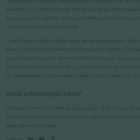
rytinių vaistų nuo aukšto kraujo spaudimo ir nerūkyti 2 val. iki tyrim
sienelėms, t. y. išmatuoti kraujo tėkmės greičiai gali būti nepak
kraujo spaudimui, gali būti, kad kraujo tėkmės greičio visai nepav
reikėtų ramiai pasėdėti nors 15 min.
Tiriant šlapimo pūslę, priešinę liauką, gimdą su priedais per pilvo 
pilna, todėl prieš tyrimą reikėtų išgerti negazuoto vandens. Tačiau
paskirta vidaus organų ir šlapimo pūslės echoskopija. Gydytojas 
(juos tiriant negalima gerti 8 val.), o tuomet pasakys, ar šlapimo p
ne, rekomenduos išgerti vandens ir šlapimo pūslę įvertins po 15–
Kokia echoskopijos kaina?
Ultragarso tyrimo kaina klinikoje svyruoja nuo 45 iki 85 eurų, su s
Echoskopijos kaina priklauso nuo tyrimo apimties ir sudėtingumo. 
kaina gali siekti 114 eurų.
Dalintis