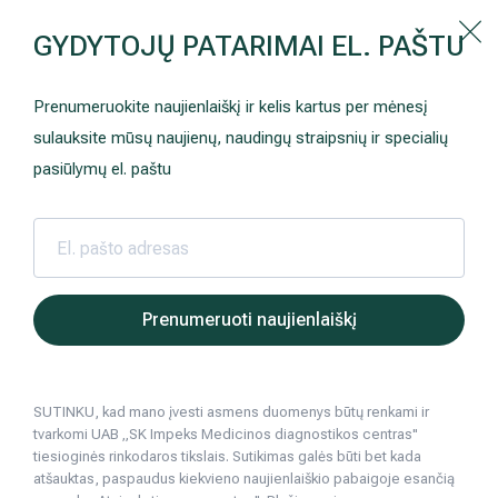
Kaip prisirašyti prie Hila | Šeimos medicinos centro?
GYDYTOJŲ PATARIMAI EL. PAŠTU
Instrukcija
Paslaugos ir kainos
Kaip užsiregistruoti
+370 698 00 000
Prenumeruokite naujienlaiškį ir kelis kartus per mėnesį
AKCIJOS
Kuo pasirūpinti prieš atvykstant
sulauksite mūsų naujienų, naudingų straipsnių ir specialių
Prisirašyti prie „Hila“
Registruotis vizitui
pasiūlymų el. paštu
DOVANŲ KUPONAS
Ką daryti atvykus į Hila
Tyrimai
Apmokėjimas ir paslaugos
Hila | Medicinos diagnostikos ir gydymo centras
Sveikatos patarimai
Ligų profilaktika
Kas yra ech
2023 06 13
Neurologija
Apgyvendinimas ir maitinimas
Prenumeruoti naujienlaiškį
Kas yra echoskopija, kaip ji atliekama ir
Šeimos medicina
Nedarbingumo pažymėjimai
Ligų profilaktika (skiepai) ir diagnostika
SUTINKU, kad mano įvesti asmens duomenys būtų renkami ir
Sveikatos klubo narystė
Pacientams iš užsienio
tvarkomi UAB „SK Impeks Medicinos diagnostikos centras"
11
min. skaitymo
tiesioginės rinkodaros tikslais. Sutikimas galės būti bet kada
Reabilitacija ir sporto medicina
Duomenų apsauga
atšauktas, paspaudus kiekvieno naujienlaiškio pabaigoje esančią