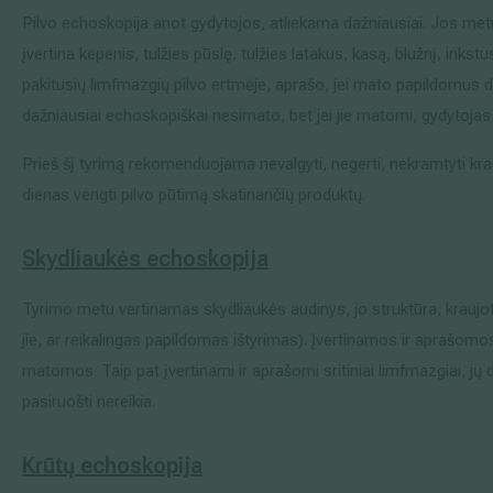
Pilvo echoskopija anot gydytojos, atliekama dažniausiai. Jos me
įvertina kepenis, tulžies pūslę, tulžies latakus, kasą, blužnį, inkstu
pakitusių limfmazgių pilvo ertmėje, aprašo, jei mato papildomus da
dažniausiai echoskopiškai nesimato, bet jei jie matomi, gydytojas j
Prieš šį tyrimą rekomenduojama nevalgyti, negerti, nekramtyti k
dienas vengti pilvo pūtimą skatinančių produktų.
Skydliaukė
s
echoskopija
Tyrimo metu vertinamas skydliaukės audinys, jo struktūra, kraujot
jie, ar reikalingas papildomas ištyrimas). Įvertinamos ir aprašomos
matomos. Taip pat įvertinami ir aprašomi sritiniai limfmazgiai, jų 
pasiruošti nereikia.
Krūtų
echoskopija