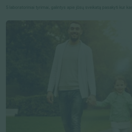
5 laboratoriniai tyrimai, galintys apie jūsų sveikatą pasakyti kur k