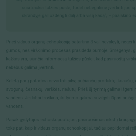
susitraukia tulžies pūslė, todėl nebegalime įvertinti jos sp
skrandyje gali uždengti dalį arba visą kasą“, – paaiškino 
Prieš vidaus organų echoskopiją patartina 8 val. nevalgyti, neger
gumos, nes virškinimo procesas prasideda burnoje. Smegenys, ga
kažkas yra, siunčia informaciją tulžies pūslei, kad pasiruoštų virškin
nebebus galima įvertinti.
Keletą parų patartina nevartoti pilvą pučiančių produktų: kriaušių, 
svogūnų, česnakų, varškės, riešutų. Prieš šį tyrimą galima išgerti r
vandens. Jei labai troškina, iki tyrimo galima suvilgyti lūpas ar iš
vandens.
Pasak gydytojos echoskopuotojos, pasiruošimas inkstų kraujagyslių
toks pat, kaip ir vidaus organų echoskopijai, tačiau papildomai reik