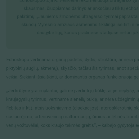
Echoskopuotoja R. Verikienė rekomenduoja ultragarso tyrim
skausmas, čiuopiamas darinys ar anksčiau atliktų echos
pakitimų: „Jauniems žmonėms ultragarso tyrimai paprastai atl
skundų. Vyresnio amžiaus asmenims tikslinga išsitirti ir 
daugybė ligų, kurios pradinėse stadijose neturi joki
Echoskopu vertinama organų padėtis, dydis, struktūra, ar nėra pap
piktybinių auglių, akmenų), skysčio, tačiau šis tyrimas, anot spec
veikia. Siekiant išsiaiškinti, ar dominantis organas funkcionuoja ger
„Jei krūtyse yra implantai, galime įvertinti jų būklę: ar jie neplyšę,
kraujagyslių tyrimus, vertiname sienelių būklę, ar nėra uždegiminių
flebitas ir kt.), atsisluoksniavimo (disekacijos), aterosklerotinių pl
susiaurėjimo, arterioveninių malformacijų, ūmios ar lėtinės trom
venų vožtuvėliai, koks kraujo tėkmės greitis“, – kalbėjo gydytoja