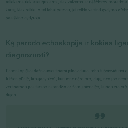
atliekama tiek suaugusiems, tiek vaikams ar nėščioms moterims. Be
kartų, kiek reikia, o tai labai patogu, jei reikia vertinti gydymo ef
paaiškino gydytoja.
Ką parodo echoskopija ir kokias liga
diagnozuoti?
Echoskopiškai dažniausiai tiriami pilnaviduriai arba tuščiaviduriai o
tulžies pūslė, kraujagyslės), kuriuose nėra oro, dujų, nes jos nepral
vertinamos pakitusios skrandžio ar žarnų sienelės, kurios yra arči
dujos.