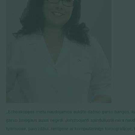
„Echoskopijos metu naudojamos aukšto dažnio garso bangos, kur
garso žmogaus ausis negirdi. Jonizuojanti spinduliuotė nėra naud
tyrimuose, pavyzdžiui, rentgene ar kompiuterinėje tomografijoje, t