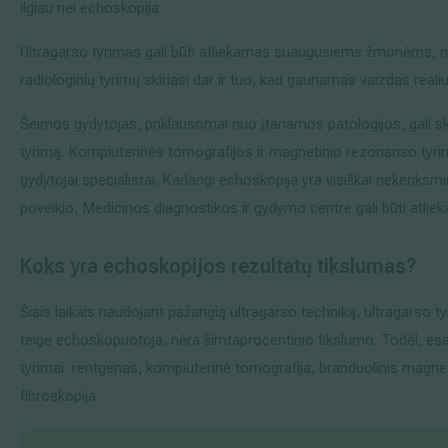
ilgiau nei echoskopija.
Ultragarso tyrimas gali būti atliekamas suaugusiems žmonėms, n
radiologinių tyrimų skiriasi dar ir tuo, kad gaunamas vaizdas realiu 
Šeimos gydytojas, priklausomai nuo įtariamos patologijos, gali sk
tyrimą. Kompiuterinės tomografijos ir magnetinio rezonanso tyrimus 
gydytojai specialistai. Kadangi echoskopija yra visiškai nekenksmin
poveikio, Medicinos diagnostikos ir gydymo centre gali būti atlie
Koks yra echoskopijos rezultatų tikslumas?
Šiais laikais naudojant pažangią ultragarso techniką, ultragarso ty
teigė echoskopuotoja, nėra šimtaprocentinio tikslumo. Todėl, esant 
tyrimai: rentgenas, kompiuterinė tomografija, branduolinis magnet
fibroskopija.