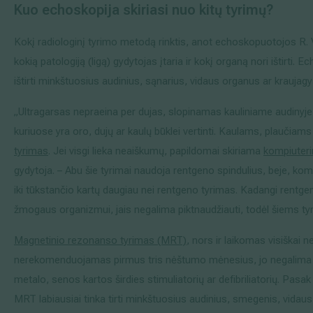
Kuo echoskopija skiriasi nuo kitų tyrimų
?
Kokį radiologinį tyrimo metodą rinktis, anot echoskopuotojos R. 
kokią patologiją (ligą) gydytojas įtaria ir kokį organą nori ištirti. 
ištirti minkštuosius audinius, sąnarius, vidaus organus ar kraujagy
„Ultragarsas nepraeina per dujas, slopinamas kauliniame audinyje, 
kuriuose yra oro, dujų ar kaulų būklei vertinti. Kaulams, plaučiams 
tyrimas
. Jei visgi lieka neaiškumų, papildomai skiriama
kompiuteri
gydytoja. – Abu šie tyrimai naudoja rentgeno spindulius, beje, ko
iki tūkstančio kartų daugiau nei rentgeno tyrimas. Kadangi rentge
žmogaus organizmui, jais negalima piktnaudžiauti, todėl šiems t
Magnetinio rezonanso tyrimas (MRT)
, nors ir laikomas visiškai 
nerekomenduojamas pirmus tris nėštumo mėnesius, jo negalima at
metalo, senos kartos širdies stimuliatorių ar defibriliatorių. Pas
MRT labiausiai tinka tirti minkštuosius audinius, smegenis, vidau