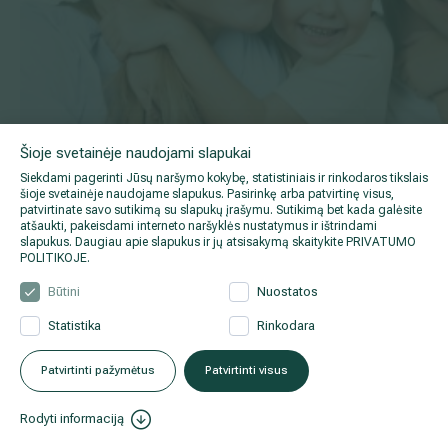
Šioje svetainėje naudojami slapukai
Siekdami pagerinti Jūsų naršymo kokybę, statistiniais ir rinkodaros tikslais
šioje svetainėje naudojame slapukus. Pasirinkę arba patvirtinę visus,
patvirtinate savo sutikimą su slapukų įrašymu. Sutikimą bet kada galėsite
atšaukti, pakeisdami interneto naršyklės nustatymus ir ištrindami
slapukus. Daugiau apie slapukus ir jų atsisakymą skaitykite
PRIVATUMO
POLITIKOJE
.
2023 06 7
Būtini
Nuostatos
Kas yra pediatras ir kokias ligas jis gydo?
Statistika
Rinkodara
Patvirtinti pažymėtus
Patvirtinti visus
Rodyti informaciją