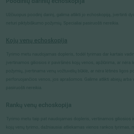
Poodinių
darini
ų
echoskopija
Užčiuopus poodinį darinį, galima atlikti jo echoskopiją, įvertinti dy
neturi piktybiškumo požymių. Specialiai pasiruošti nereikia.
Kojų venų
echoskopija
Tyrimo metu naudojamas dopleris, todėl tyrimas dar kartais vadi
įvertinamos giliosios ir paviršinės kojų venos, apžiūrima, ar nėra
požymių, įvertinama venų vožtuvėlių būklė, ar nėra lėtinės ligos
perforuojančios venos, jos aprašomos. Galime atlikti abiejų arba v
pasiruošti nereikia.
Rankų venų
echoskopija
Tyrimo metu taip pat naudojamas dopleris, vertinamos giliosios ir
kojų venų tyrimo, dažniausiai atliekamas vienos rankos tyrimas, m