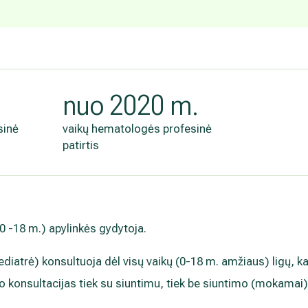
.
nuo 2020 m.
sinė
vaikų hematologės profesinė
patirtis
(0 -18 m.) apylinkės gydytoja.
ediatrė) konsultuoja dėl visų vaikų (0-18 m. amžiaus) ligų, k
io konsultacijas tiek su siuntimu, tiek be siuntimo (mokamai