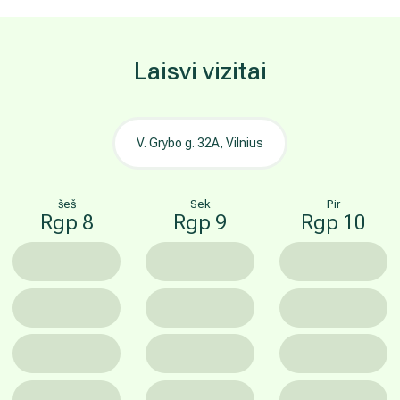
Laisvi vizitai
V. Grybo g. 32A, Vilnius
šeš
Sek
Pir
Rgp 8
Rgp 9
Rgp 10