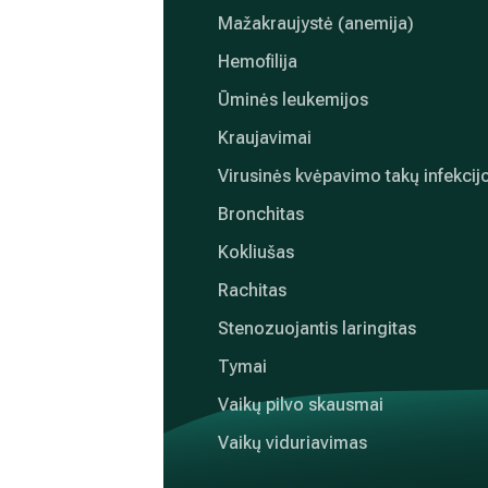
Mažakraujystė (anemija)
Hemofilija
Ūminės leukemijos
Kraujavimai
Virusinės kvėpavimo takų infekcij
Bronchitas
Kokliušas
Rachitas
Stenozuojantis laringitas
Tymai
Vaikų pilvo skausmai
Vaikų viduriavimas