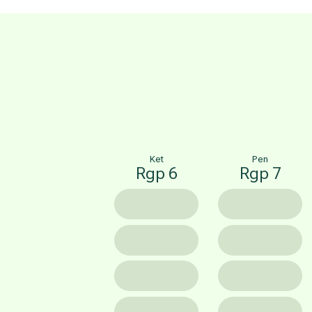
Ket
Pen
Rgp 6
Rgp 7