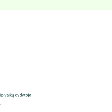
aip vaikų gydytoja
).