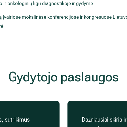
jo ir onkologinių ligų diagnostikoje ir gydyme
ją įvairiose mokslinėse konferencijose ir kongresuose Lietuvoj
rė.
Gydytojo paslaugos
s, sutrikimus
Dažniausiai skiria i