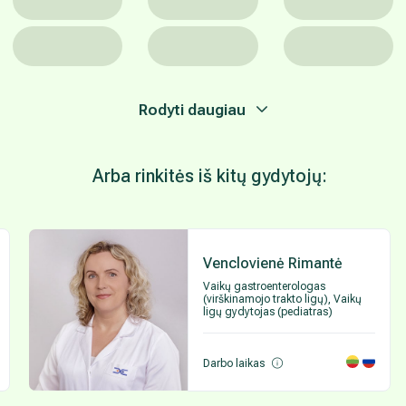
Rodyti daugiau
Arba rinkitės iš kitų gydytojų:
Venclovienė Rimantė
Vaikų gastroenterologas
(virškinamojo trakto ligų), Vaikų
ligų gydytojas (pediatras)
Darbo laikas