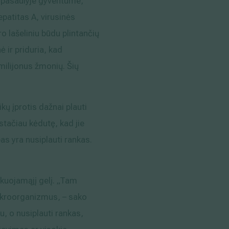
me pasaulyje gyventume,
epatitas A, virusinės
o lašeliniu būdu plintančių
ė ir priduria, kad
 milijonus žmonių. Šių
kų įprotis dažnai plauti
ačiau kėdutę, kad jie
bas yra nusiplauti rankas.
ekuojamąjį gelį. „Tam
 mikroorganizmus, – sako
u, o nusiplauti rankas,