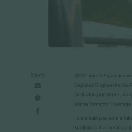
Dalintis
2009 metais Pasaulio svei
Gegužės 5-oji paskelbta Pa
sveikatos priežiūros įstai
būtina formuoti ir šeimoje
„Vienintelė patikima infekc
Medicinos diagnostikos ir