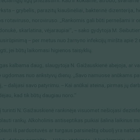
žkrečiamųjų ligų priežastimi. Kad ir kokiame, atrodo, švaria
ksta – grybelis, parazitų kiaušinėliai, bakterinė dizenterija, h
os rotaviruso, noroviruso. „Rankomis gali būti pernešami ir or
udonukė, skarlatina, vėjaraupiai“, – sako gydytoja M. Seibutien
 susirūpinimą – per metus nuo žarnyno infekcijų miršta apie 2
gti, jei būtų laikomasi higienos taisyklių.
igas kalbama daug, slaugytoja N. Gaižauskienė abejoja, ar vai
je ugdomas nuo ankstyvų dienų. „Savo namuose anūkams past
į, – dalijasi savo patyrimu. – Kai anūkai ateina, pirmas jų dar
ėjau, kad tik būtų daugiau noro.“
tį turinti N. Gaižauskienė rankinėje visuomet nešiojasi dezinf
iplauti rankų. Alkoholinis antiseptikas puikiai šalina laikinus
 plauti iš parduotuvės ar turgaus parsineštą obuolį yra natūral