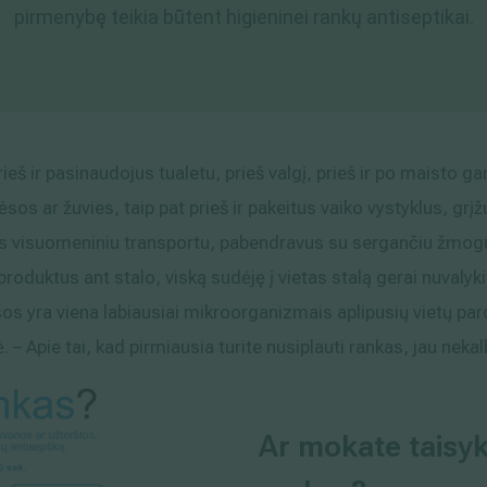
pirmenybę teikia būtent higieninei rankų antiseptikai.
ieš ir pasinaudojus tualetu, prieš valgį, prieš ir po maisto g
ėsos ar žuvies, taip pat prieš ir pakeitus vaiko vystyklus, grį
 visuomeniniu transportu, pabendravus su sergančiu žmogumi
produktus ant stalo, viską sudėję į vietas stalą gerai nuvaly
sos yra viena labiausiai mikroorganizmais aplipusių vietų pa
 – Apie tai, kad pirmiausia turite nusiplauti rankas, jau nekal
Ar mokate taisykl