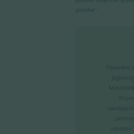
kuriomis vėliau ims tą obuo
grybeliai.“
Pasaulinė s
pigiausių
Mokslinink
90 pro
naudojami h
priemon
vandens, 