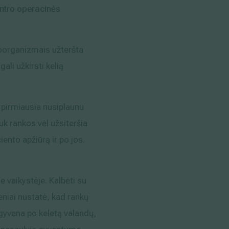
entro operacinės
roorganizmais užteršta
li užkirsti kelią
s pirmiausia nusiplaunu
juk rankos vėl užsiteršia
ento apžiūrą ir po jos.
 vaikystėje. Kalbėti su
seniai nustatė, kad rankų
 gyvena po keletą valandų,