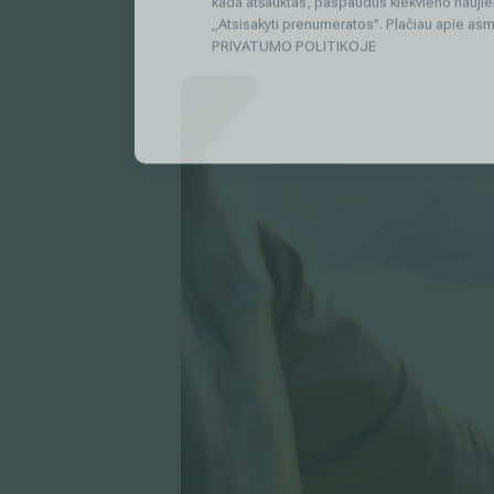
Medicinos diagnostikos centras" tiesioginės 
kada atšauktas, paspaudus kiekvieno naujie
„Atsisakyti prenumeratos". Plačiau apie as
PRIVATUMO POLITIKOJE