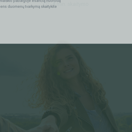
rinkodaros tikslais. Sutikimas galės būti bet
4
min. skaitymo
nlaiškio pabaigoje esančią nuorodą
mens duomenų tvarkymą skaitykite