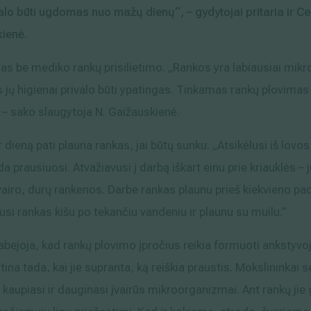
valo būti ugdomas nuo mažų dienų“, – gydytojai pritaria ir C
kienė.
 be mediko rankų prisilietimo. „Rankos yra labiausiai mik
ų higienai privalo būti ypatingas. Tinkamas rankų plovimas ga
 – sako slaugytoja N. Gaižauskienė.
r dieną pati plauna rankas, jai būtų sunku: „Atsikėlusi iš lovo
da prausiuosi. Atvažiavusi į darbą iškart einu prie kriauklės – 
vairo, durų rankenos. Darbe rankas plaunu prieš kiekvieno paci
si rankas kišu po tekančiu vandeniu ir plaunu su muilu.“
bejoja, kad rankų plovimo įpročius reikia formuoti ankstyvoje
tina tada, kai jie supranta, ką reiškia praustis. Mokslininkai 
kaupiasi ir dauginasi įvairūs mikroorganizmai. Ant rankų jie