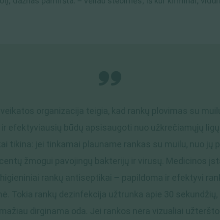
lį, dažnas pamiršta. – Vėliau stebimės, iš kur kirminai, vidu
veikatos organizacija teigia, kad rankų plovimas su muil
 ir efektyviausių būdų apsisaugoti nuo užkrečiamųjų ligų
ai tikina: jei tinkamai plauname rankas su muilu, nuo jų
centų žmogui pavojingų bakterijų ir virusų. Medicinos įs
igieniniai rankų antiseptikai – papildoma ir efektyvi ra
ė. Tokia rankų dezinfekcija užtrunka apie 30 sekundžių, 
mažiau dirginama oda. Jei rankos nėra vizualiai užteršto