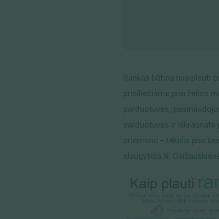
Rankas būtina nusiplauti pr
prisiliečiame prie žalios m
parduotuvės, pasinaudojus
parduotuvės ir iškraunate 
priemone – takelis prie ka
slaugytoja N. Gaižauskienė.