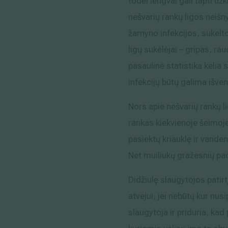
todėl lengvai gali tapti u
nešvarių rankų ligos neišny
žarnyno infekcijos, sukelt
ligų sukėlėjai – gripas, ra
pasaulinė statistika kelia
infekcijų būtų galima išven
Nors apie nešvarių rankų l
rankas kiekvienoje šeimo
pasiektų kriauklę ir vanden
Net muiliukų gražesnių pad
Didžiulę slaugytojos patir
atvejui, jei nebūtų kur nus
slaugytoja ir priduria, kad