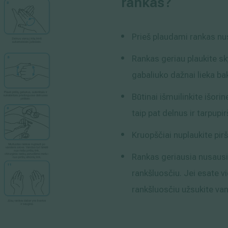
rankas?
Prieš plaudami rankas nu
Rankas geriau plaukite sk
gabaliuko dažnai lieka bak
Būtinai išmuilinkite išori
taip pat delnus ir tarpupir
Kruopščiai nuplaukite pirš
Rankas geriausia nusausin
rankšluosčiu. Jei esate vi
rankšluosčiu užsukite va