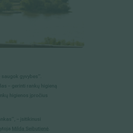
 – saugok gyvybes“.
as – gerinti rankų higieną
ankų higienos įpročius
nkas“, – įsitikinusi
dytoja
Milda Seibutienė
.