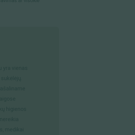
riavimas ar visokie
u yra vienas
 sukėlėjų.
 pašaliname
taigose
nkų higienos
nereikia
s, medikai