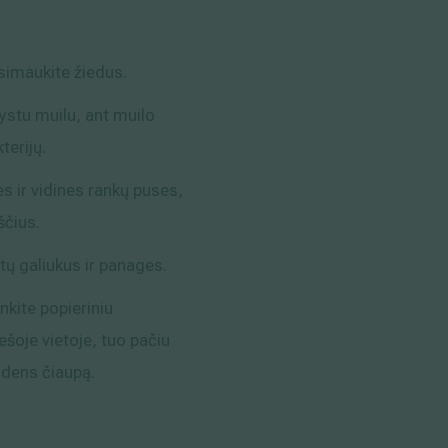
simaukite žiedus.
ystu muilu, ant muilo
terijų.
nes ir vidines rankų puses,
ščius.
tų galiukus ir panages.
kite popieriniu
ešoje vietoje, tuo pačiu
ndens čiaupą.