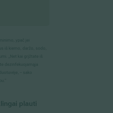
aminimo, ypač jei
žus iš kiemo, daržo, sodo,
. „Net kai grįžtate iš
kite dezinfekuojamąja
rduotuvėje, – sako
bu.“
ingai plauti