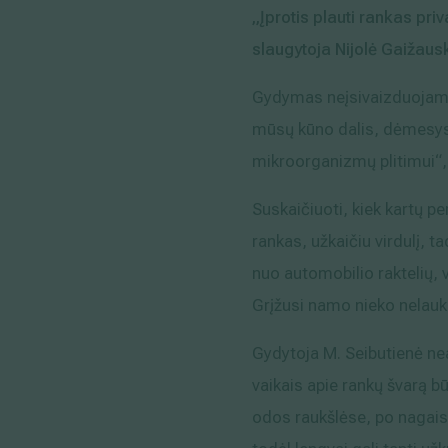
„Įprotis plauti rankas pri
slaugytoja Nijolė Gaižaus
Gydymas neįsivaizduojamas
mūsų kūno dalis, dėmesys j
mikroorganizmų plitimui“,
Suskaičiuoti, kiek kartų pe
rankas, užkaičiu virdulį, ta
nuo automobilio raktelių, 
Grįžusi namo nieko nelauku
Gydytoja M. Seibutienė nea
vaikais apie rankų švarą bū
odos raukšlėse, po nagais 