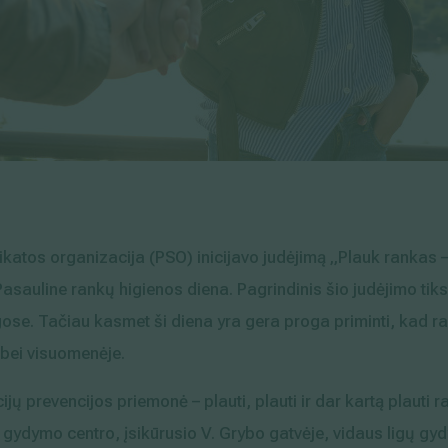
katos organizacija (PSO) inicijavo judėjimą „Plauk rankas
sauline rankų higienos diena. Pagrindinis šio judėjimo tiksl
gose. Tačiau kasmet ši diena yra gera proga priminti, kad r
 bei visuomenėje.
ijų prevencijos priemonė – plauti, plauti ir dar kartą plauti ra
 gydymo centro, įsikūrusio V. Grybo gatvėje, vidaus ligų gy