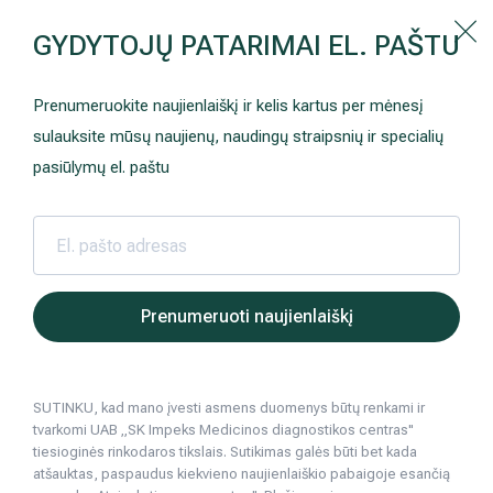
Kaip prisirašyti prie Hila | Šeimos medicinos centro?
GYDYTOJŲ PATARIMAI EL. PAŠTU
Instrukcija
Paslaugos ir kainos
Kaip užsiregistruoti
+370 698 00 000
Prenumeruokite naujienlaiškį ir kelis kartus per mėnesį
AKCIJOS
Kuo pasirūpinti prieš atvykstant
sulauksite mūsų naujienų, naudingų straipsnių ir specialių
Hila | Medicinos diagnostikos 
Prisirašyti prie „Hila“
Registruotis vizitui
pasiūlymų el. paštu
DOVANŲ KUPONAS
Ką daryti atvykus į Hila
Tyrimai
Apmokėjimas ir paslaugos
Neurologija
Apgyvendinimas ir maitinimas
Prenumeruoti naujienlaiškį
Šeimos medicina
Nedarbingumo pažymėjimai
SUTINKU, kad mano įvesti asmens duomenys būtų renkami ir
Sveikatos klubo narystė
Pacientams iš užsienio
tvarkomi UAB „SK Impeks Medicinos diagnostikos centras"
tiesioginės rinkodaros tikslais. Sutikimas galės būti bet kada
Reabilitacija ir sporto medicina
Duomenų apsauga
atšauktas, paspaudus kiekvieno naujienlaiškio pabaigoje esančią