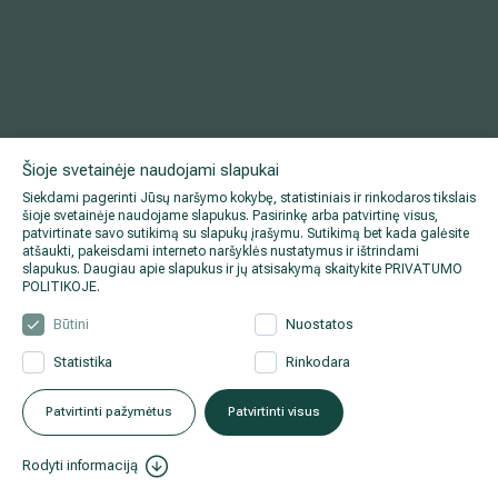
Šioje svetainėje naudojami slapukai
Siekdami pagerinti Jūsų naršymo kokybę, statistiniais ir rinkodaros tikslais
šioje svetainėje naudojame slapukus. Pasirinkę arba patvirtinę visus,
patvirtinate savo sutikimą su slapukų įrašymu. Sutikimą bet kada galėsite
atšaukti, pakeisdami interneto naršyklės nustatymus ir ištrindami
slapukus. Daugiau apie slapukus ir jų atsisakymą skaitykite
PRIVATUMO
POLITIKOJE
.
Būtini
Nuostatos
Statistika
Rinkodara
Patvirtinti pažymėtus
Patvirtinti visus
Rodyti informaciją